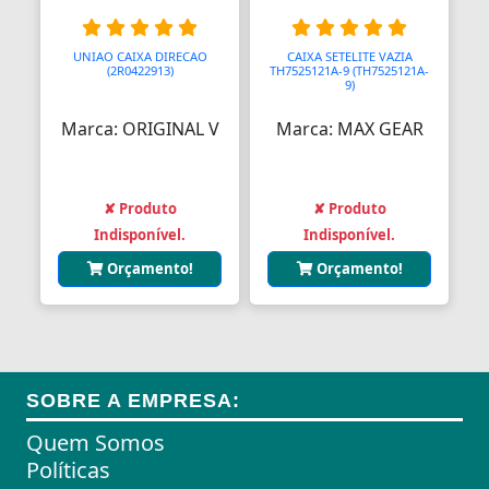
Almofadas
UNIAO CAIXA DIRECAO
CAIXA SETELITE VAZIA
(2R0422913)
TH7525121A-9 (TH7525121A-
Almofadas
9)
Marca: ORIGINAL V
Marca: MAX GEAR
Almofadas Térmicas
Almofadas para Carimbos
✘ Produto
✘ Produto
Alças
Indisponível.
Indisponível.
Alças
Orçamento!
Orçamento!
Alças para Banheiro
Amperímetros
Amplificadores
SOBRE A EMPRESA:
Andadores
Quem Somos
Políticas
Aneis para Microblading