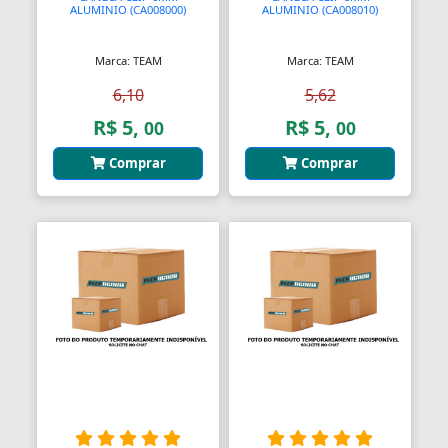
ALUMINIO (CA008000)
ALUMINIO (CA008010)
Barras
Marca: TEAM
Marca: TEAM
Barras Antipânico
6,10
5,62
Barras Axiais
R$ 5,
R$ 5,
00
00
Barras LED
Comprar
Comprar
Barras Roscadas
Barras de Ling
Bases
Bases Faciais
Bases para Cadeiras
Batedeiras
Batedores