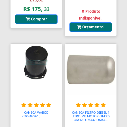
Assento Sanitário
R$ 175,
33
✘ Produto
Assentos de Banheiras
Indisponível.
Comprar
Automodelismo
Orçamento!
Automáticas
Automóveis
Aventais
Aviões
Bagageiros Gradeados
Balancins
Balancins
CANECA WABCO
CANECA FILTRO DIESEL 1
Balanças
(T06607961.)
AAAAA
LITRO MB MOTOR OM355
OM326 OM447 OM44...
Balanças