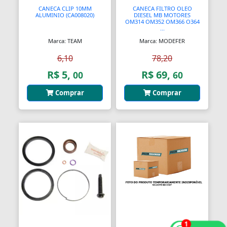
CANECA CLIP 10MM
CANECA FILTRO OLEO
Bendix de Partida
ALUMINIO (CA008020)
DIESEL MB MOTORES
OM314 OM352 OM366 O364
...
Bicicletários
Marca: TEAM
Marca: MODEFER
Bicos Unidades Injetoras
6,10
78,20
Bicos de Mamadeira
R$ 5,
R$ 69,
00
60
Bicos de Pato
Comprar
Comprar
Bielas
Bielas
Bieletas
Bigornas
Biscoitinhos de Bebês
Bloco Completo
1