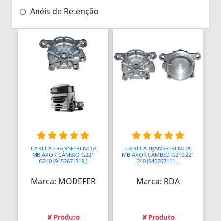
Anéis de Retenção
Aparelhos Autónomos
Aparelhos de Choque
Aparelhos de Osmoses Reversa
Aplicadores de Brincos
Apoio de Cabeças
Apoios de Braço
Apoios para Pés
CANECA TRANSFERENCIA
CANECA TRANSFERENCIA
MB AXOR CÂMBIO G221
MB AXOR CÂMBIO G210 221
G240 (9452671319,)
240 (945267111...
Apontadores
Marca: MODEFER
Marca: RDA
Aquecedores
Aquecedores
✘ Produto
✘ Produto