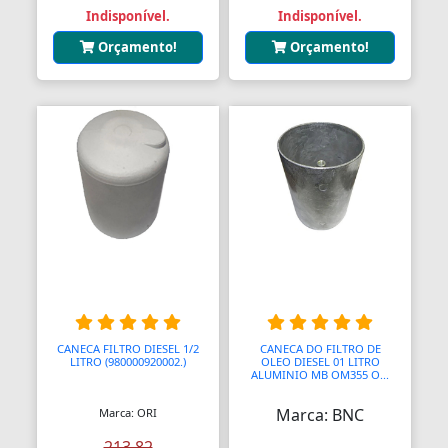
Aquecedores para Dutos de Ar
Indisponível.
Indisponível.
Orçamento!
Orçamento!
Arames
Arcos
Areia
Ares Comprimidos
Armas de Propulsão
Armações
Aros
Aros
CANECA FILTRO DIESEL 1/2
CANECA DO FILTRO DE
LITRO (980000920002.)
OLEO DIESEL 01 LITRO
Arrastes
ALUMINIO MB OM355 O...
Arruelas
Marca: BNC
Marca: ORI
213,82