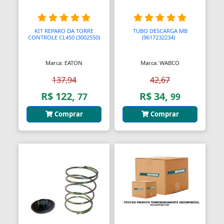
Balanças Comerciais
KIT REPARO DA TORRE
TUBO DESCARGA MB
CONTROLE CL450 (3002550)
(9617232234)
A
Balanços
Balcões
Marca: EATON
Marca: WABCO
Bancos
137,94
42,67
R$ 122,
R$ 34,
77
99
Bancos
Comprar
Comprar
Bancos de Jardim
Bandejas
Banjo
Barra De Torção
Barra Estabilizadora
Barra Haste Reação