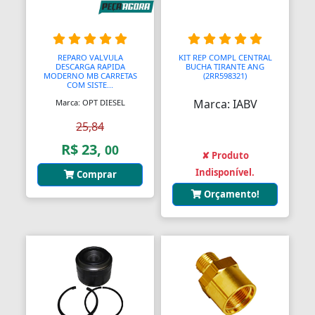
Barras
Barras Antipânico
REPARO VALVULA
KIT REP COMPL CENTRAL
DESCARGA RAPIDA
BUCHA TIRANTE ANG
Barras Axiais
MODERNO MB CARRETAS
(2RR598321)
COM SISTE...
Marca: IABV
Marca: OPT DIESEL
Barras LED
25,84
Barras Roscadas
R$ 23,
00
✘ Produto
Barras de Ling
Indisponível.
Comprar
Bases
Orçamento!
Bases Faciais
Bases para Cadeiras
Batedeiras
Batedores