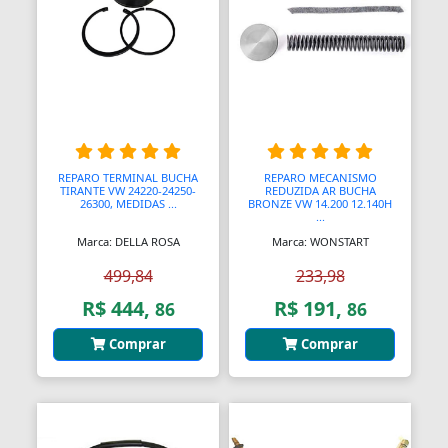
Blocos de Concreto
Blocos Ópticos
Blocágens
Bobina Compressor
Bobinadeiras
REPARO TERMINAL BUCHA
REPARO MECANISMO
TIRANTE VW 24220-24250-
REDUZIDA AR BUCHA
26300, MEDIDAS ...
BRONZE VW 14.200 12.140H
Bobinas
...
Marca: DELLA ROSA
Marca: WONSTART
Bobinas De Ignição
499,84
233,98
Bobinas Impulsoras
R$ 444,
R$ 191,
86
86
Bobinas de Ignição
Comprar
Comprar
Bobinas para Máquinas
Bocais