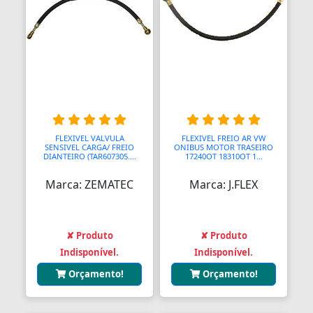
Bolas para Engates
Bolas para Rolamentos
Bolhas
Bolsas
Bolsas de Viagem
FLEXIVEL VALVULA
FLEXIVEL FREIO AR VW
Bolsas para Ferramentas
SENSIVEL CARGA/ FREIO
ONIBUS MOTOR TRASEIRO
DIANTEIRO (TAR607305....
17240OT 18310OT 1...
Bomba Depressor
Marca: ZEMATEC
Marca: J.FLEX
Bomba de Óleo
Bomba para Garrafão
✘ Produto
✘ Produto
Indisponível.
Indisponível.
Bombas
Orçamento!
Orçamento!
Bombas
Bombas Hidráulicas