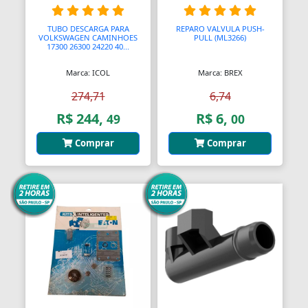
Assento Sanitário
TUBO DESCARGA PARA
REPARO VALVULA PUSH-
Assentos de Banheiras
VOLKSWAGEN CAMINHOES
PULL (ML3266)
17300 26300 24220 40...
Automodelismo
Marca: ICOL
Marca: BREX
Automáticas
274,71
6,74
Automóveis
R$ 244,
R$ 6,
49
00
Aventais
Comprar
Comprar
Aviões
Bagageiros Gradeados
Balancins
Balancins
Balanças
Balanças