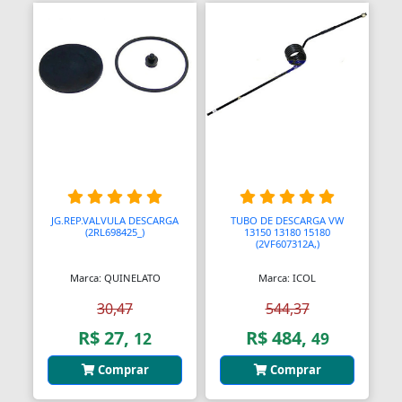
Bombas Injetoras
Bombas Submersas
Bombas de Ar Manuais
Bombas de Vácuo
Bonecos e Figuras de Ação
Bongos
JG.REP.VALVULA DESCARGA
TUBO DE DESCARGA VW
(2RL698425_)
13150 13180 15180
(2VF607312A,)
Borboletas
Marca: QUINELATO
Marca: ICOL
Botijões de Gás
30,47
544,37
Botão Teto Solar
R$ 27,
R$ 484,
12
49
Botão Vidro Elétrico
Comprar
Comprar
Botãos de Espejos Laterais