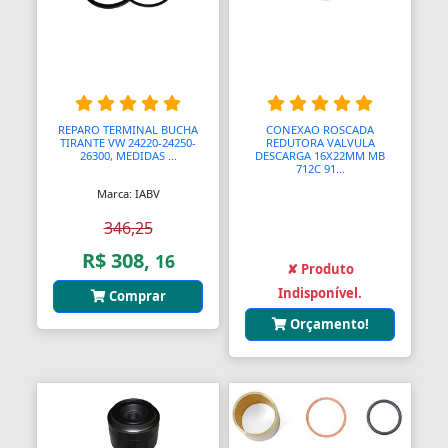
Bendix de Partida
Bicicletários
Bicos Unidades Injetoras
REPARO TERMINAL BUCHA
CONEXAO ROSCADA
Bicos de Mamadeira
TIRANTE VW 24220-24250-
REDUTORA VALVULA
26300, MEDIDAS ...
DESCARGA 16X22MM MB
712C 91...
Bicos de Pato
Marca: IABV
Bielas
346,25
R$ 308,
16
Bielas
✘ Produto
Indisponível.
Comprar
Bieletas
Orçamento!
Bigornas
Biscoitinhos de Bebês
Bloco Completo