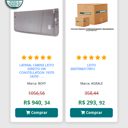
Almofadas
Almofadas
Almofadas Térmicas
Almofadas para Carimbos
Alças
LATERAL CABINE LEITO
LEITO
Alças
DIREITO VW
(6007006317001)
AAAAAAAAA
CONSTELLATION 19370
24250 - ...
Alças para Banheiro
Marca: BOFF
Marca: AGRALE
Amperímetros
1056,56
358,44
R$ 940,
R$ 293,
34
92
Amplificadores
Comprar
Comprar
Andadores
Aneis para Microblading