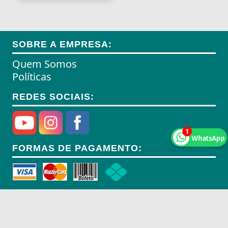
Anéis de Retenção
Aparelhos Autónomos
SOBRE A EMPRESA:
Aparelhos de Choque
Quem Somos
Aparelhos de Osmoses Reversa
Políticas
Aplicadores de Brincos
REDES SOCIAIS:
Apoio de Cabeças
1
Apoios de Braço
WhatsApp
FORMAS DE PAGAMENTO:
Apoios para Pés
Apontadores
Aquecedores
Aquecedores