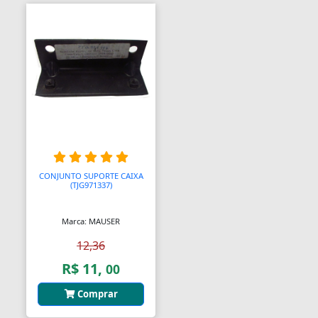
Anel Segmento
Anel de Vedação O-Ring
Anilhas
Anilhas de Marcação
Antenas
Antenas
CONJUNTO SUPORTE CAIXA
(TJG971337)
Antenas de TV
Anéis
Marca: MAUSER
12,36
Anéis
R$ 11,
00
Anéis
Comprar
Anéis Adaptadores