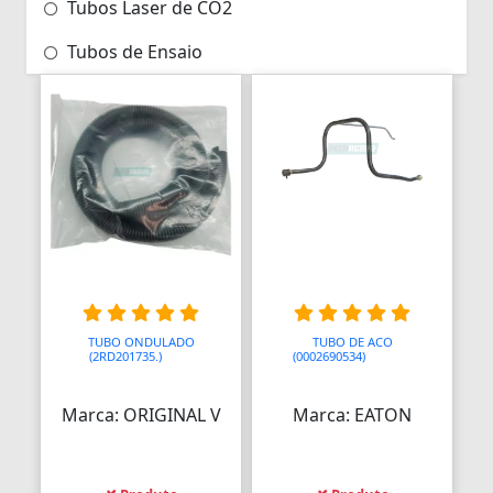
Tubos Laser de CO2
Tubos de Ensaio
TUBO ONDULADO
TUBO DE ACO
(2RD201735.)
AAAA
(0002690534)
AAAAAA
Marca: ORIGINAL V
Marca: EATON