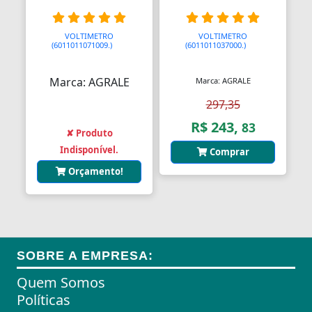
Almofadas
VOLTIMETRO
VOLTIMETRO
(6011011071009.)
AAA
(6011011037000.)
AAA
Almofadas
Marca: AGRALE
Marca: AGRALE
Almofadas Térmicas
297,35
Almofadas para Carimbos
R$ 243,
83
✘ Produto
Alças
Indisponível.
Comprar
Alças
Orçamento!
Alças para Banheiro
Amperímetros
Amplificadores
SOBRE A EMPRESA:
Andadores
Quem Somos
Políticas
Aneis para Microblading