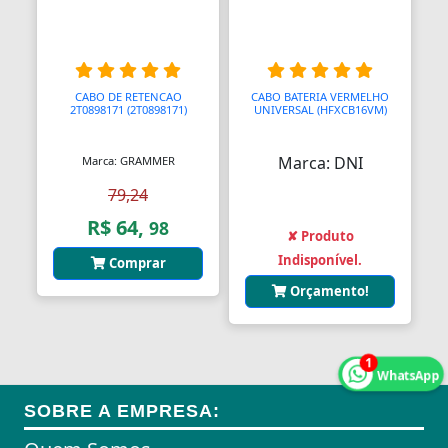
Aquecedores para Dutos de Ar
Arames
Arcos
CABO DE RETENCAO
CABO BATERIA VERMELHO
2T0898171 (2T0898171)
UNIVERSAL (HFXCB16VM)
Areia
Marca: DNI
Marca: GRAMMER
Ares Comprimidos
79,24
Armas de Propulsão
R$ 64,
98
✘ Produto
Armações
Indisponível.
Comprar
Orçamento!
Aros
Aros
1
Arrastes
WhatsApp
SOBRE A EMPRESA:
Arruelas