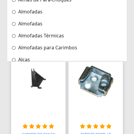
Almofadas
Almofadas
Almofadas Térmicas
Almofadas para Carimbos
Alças
Alças
Alças para Banheiro
Amperímetros
Amplificadores
Andadores
Aneis para Microblading