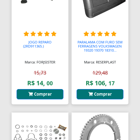
JOGO REPARO
PARALAMA COM FURO SEM
(2RD911365.)
AAAAAA
FERRAGENS VOLKSWAGEN
19320 19370 18310...
Marca: FORJSISTER
Marca: RESERPLAST
15,73
129,48
R$ 14,
R$ 106,
00
17
Comprar
Comprar