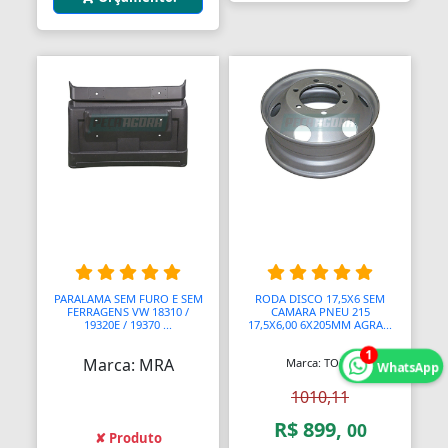
PARALAMA SEM FURO E SEM
RODA DISCO 17,5X6 SEM
FERRAGENS VW 18310 /
CAMARA PNEU 215
19320E / 19370 ...
17,5X6,00 6X205MM AGRA...
1
Marca: MRA
Marca: TOPU
WhatsApp
1010,11
R$ 899,
00
✘ Produto