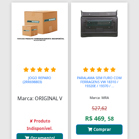
JOGO REPARO
PARALAMA SEM FURO COM
(2RR698803)
AAAAAAA
FERRAGENS VW 18310 /
19320E / 19370 / ...
Marca: ORIGINAL V
Marca: MRA
527,62
R$ 469,
58
✘ Produto
Indisponível.
Comprar
Orçamento!