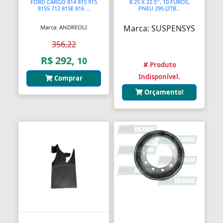
FORD CARGO 814 815 915
8.25 X 22.5'', 10 FUROS,
815S 712 815E 816 ...
PNEU 295 (2TB...
Marca: SUSPENSYS
Marca: ANDREOLI
356,22
R$ 292,
10
✘ Produto
Indisponível.
Comprar
Orçamento!