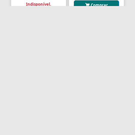
Indisponível.
Comprar
Orçamento!
JOGO REPARO
TRAVESSA TRASEIRA
(4099925)
AAAAAAAAA
PARALAMA 5 RODA CARGO
MODERNO TODOS (4C451...
Marca: OPT DIESEL
Marca: RANDON
178,21