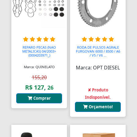
REPARO PECAS (NAO
RODA DE PULSOS AGRALE
METALICAS) 04/2003>
FURGOVAN 6000 / 8500 / A6
(0004203971_)
/ V5 / V6 ...
Marca: OPT DIESEL
Marca: QUINELATO
155,20
R$ 127,
26
✘ Produto
Indisponível.
Comprar
Orçamento!