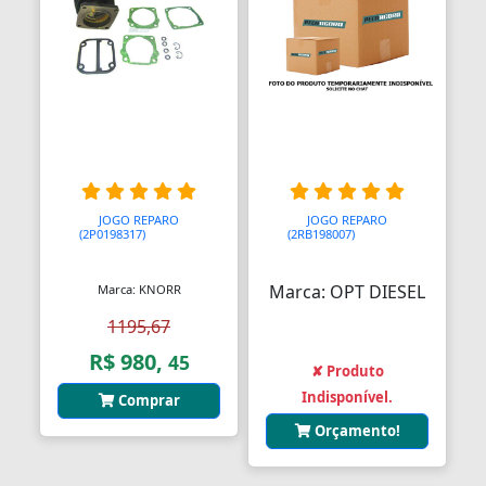
JOGO REPARO
JOGO REPARO
(2P0198317)
AAAAAAA
(2RB198007)
AAAAAAA
Marca: OPT DIESEL
Marca: KNORR
1195,67
R$ 980,
45
✘ Produto
Indisponível.
Comprar
Orçamento!