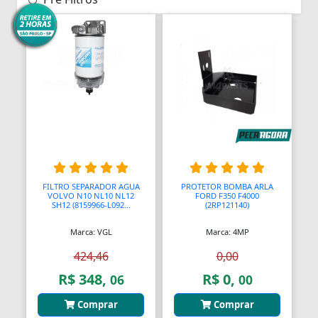
FILTRO SEPARADOR AGUA
PROTETOR BOMBA ARLA
VOLVO N10 NL10 NL12
FORD F350 F4000
SH12 (8159966-L092...
(2RP121140)
Marca: VGL
Marca: 4MP
424,46
0,00
R$ 348,
R$ 0,
06
00
Comprar
Comprar