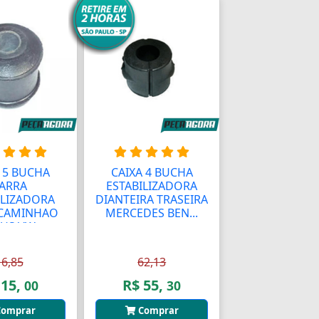
 5 BUCHA
CAIXA 4 BUCHA
ARRA
ESTABILIZADORA
ILIZADORA
DIANTEIRA TRASEIRA
 CAMINHAO
MERCEDES BEN...
US VW ...
16,85
62,13
 15,
R$ 55,
00
30
omprar
Comprar