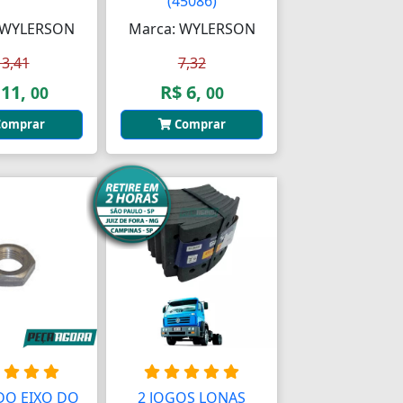
(45086)
 WYLERSON
Marca: WYLERSON
13,41
7,32
 11,
R$ 6,
00
00
omprar
Comprar
DO EIXO DO
2 JOGOS LONAS