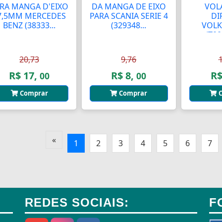
RA MANGA D'EIXO
DA MANGA DE EIXO
VOL
7,5MM MERCEDES
PARA SCANIA SERIE 4
DI
BENZ (38333...
(329348...
VOL
(T0
20,73
9,76
R$ 17,
R$ 8,
R$
00
00
Comprar
Comprar
C
«
1
2
3
4
5
6
7
REDES SOCIAIS:
F