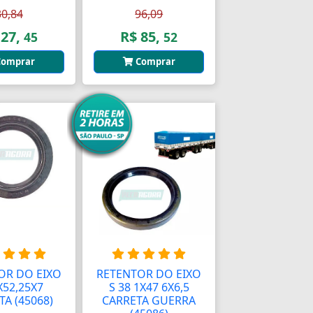
30,84
96,09
 27,
R$ 85,
45
52
omprar
Comprar
OR DO EIXO
RETENTOR DO EIXO
X52,25X7
S 38 1X47 6X6,5
A (45068)
CARRETA GUERRA