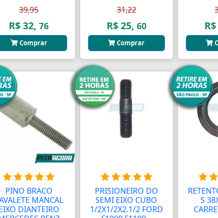
39,95
31,22
R$ 32,
R$ 25,
R$
76
60
Comprar
Comprar
C
PINO BRACO
PRISIONEIRO DO
RETENT
AVALETE MANCAL
SEMI EIXO CUBO
S 38
EIXO DIANTEIRO
1/2X1/2X2.1/2 FORD
CARRET