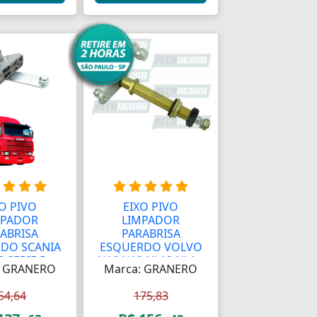
O PIVO
EIXO PIVO
MPADOR
LIMPADOR
ABRISA
PARABRISA
DO SCANIA
ESQUERDO VOLVO
 SERIE R...
N10 N12 NL10 NL1...
: GRANERO
Marca: GRANERO
54,64
175,83