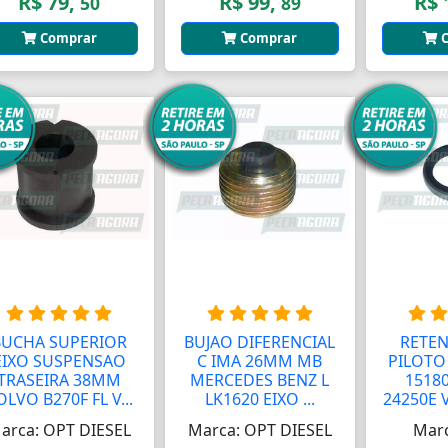
R$ 79,
R$ 99,
R$ 
50
89
Comprar
Comprar
C
BUCHA SUPERIOR
BUJAO DIFERENCIAL
RETEN
EIXO SUSPENSAO
C IMA 26MM MB
PILOTO
TRASEIRA 38MM
MERCEDES BENZ L
15180
OLVO B270F FL V...
LK1620 EIXO ...
24250E 
arca: OPT DIESEL
Marca: OPT DIESEL
Marc