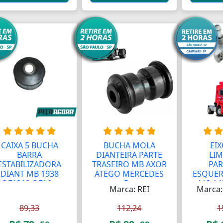
CAIXA 5 BUCHA
BUCHA MOLA
EIX
BARRA
DIANTEIRA PARTE
LI
ESTABILIZADORA
TRASEIRO MB AXOR
PAR
DIANT MB 1938
ATEGO MERCEDES
ESQUER
OF1318 OF16...
B...
113 143
Marca: REI
Marca
89,33
112,24
1