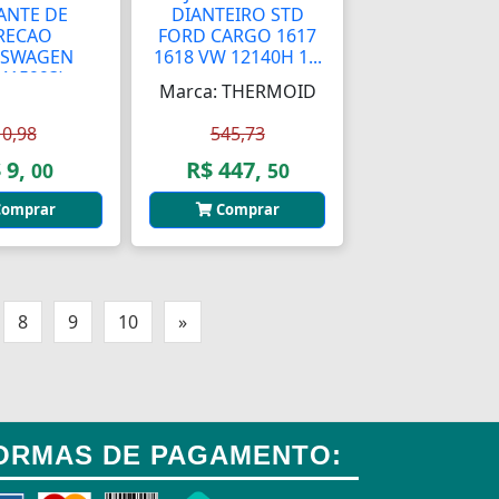
ANTE DE
DIANTEIRO STD
RECAO
FORD CARGO 1617
KSWAGEN
1618 VW 12140H 1...
0415993)
Marca: THERMOID
10,98
545,73
 9,
R$ 447,
00
50
omprar
Comprar
8
9
10
»
ORMAS DE PAGAMENTO: