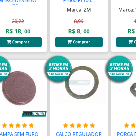
MERCEDES BENZ
F1000 F1100...
(384...
Marca: ZM
Marca:
20,22
8,99
R$ 18,
R$ 8,
R$
00
00
Comprar
Comprar
C
TAMPA SEM FURO
CALCO REGULADOR
PORCA 