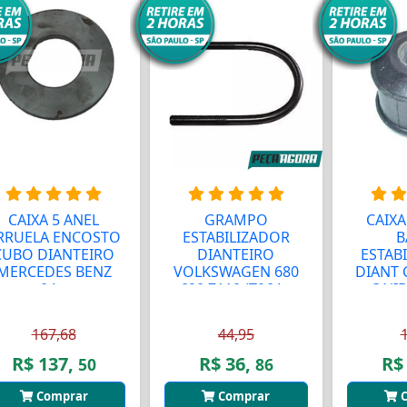
CAIXA 5 ANEL
GRAMPO
CAIXA
RRUELA ENCOSTO
ESTABILIZADOR
B
CUBO DIANTEIRO
DIANTEIRO
ESTAB
MERCEDES BENZ
VOLKSWAGEN 680
DIANT
04...
690 7110 (T064...
ONIB
167,68
44,95
R$ 137,
R$ 36,
R$
50
86
Comprar
Comprar
C