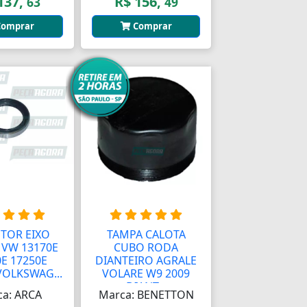
137,
R$ 156,
63
49
omprar
Comprar
TOR EIXO
TAMPA CALOTA
 VW 13170E
CUBO RODA
E 17250E
DIANTEIRO AGRALE
VOLKSWAG...
VOLARE W9 2009
DIANT...
a: ARCA
Marca: BENETTON