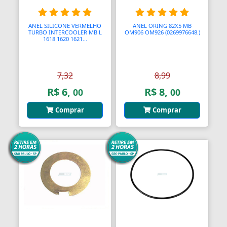
Balanças Comerciais
ANEL SILICONE VERMELHO
ANEL ORING 82X5 MB
TURBO INTERCOOLER MB L
OM906 OM926 (0269976648.)
Balanços
1618 1620 1621...
Balcões
7,32
8,99
Bancos
R$ 6,
R$ 8,
00
00
Bancos
Comprar
Comprar
Bancos de Jardim
Bandejas
Banjo
Barra De Torção
Barra Estabilizadora
Barra Haste Reação