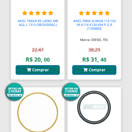
Barras
Barras Antipânico
ANEL TRAVA RE LATAO MB
ANEL PARA SCANIA 114 124
AGL L 1313 (3852630062.)
94 K114 K124 K94 P G R
(1769800)
Barras Axiais
Marca: DIESEL TEC
Barras LED
22,47
38,29
Barras Roscadas
R$ 20,
R$ 31,
00
40
Barras de Ling
Comprar
Comprar
Bases
Bases Faciais
Bases para Cadeiras
Batedeiras
Batedores