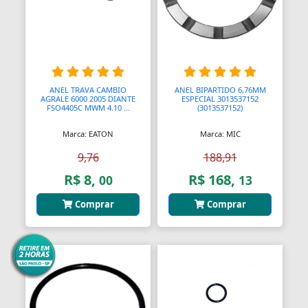
Bolas para Engates
Bolas para Rolamentos
Bolhas
Bolsas
ANEL TRAVA CAMBIO
ANEL BIPARTIDO 6,76MM
AGRALE 6000 2005 DIANTE
ESPECIAL 3013537152
FSO4405C MWM 4.10 ...
(3013537152)
Bolsas de Viagem
Marca: EATON
Marca: MIC
Bolsas para Ferramentas
9,76
188,91
Bomba Depressor
R$ 8,
R$ 168,
00
13
Bomba de Óleo
Comprar
Comprar
Bomba para Garrafão
Bombas
Bombas
Bombas Hidráulicas