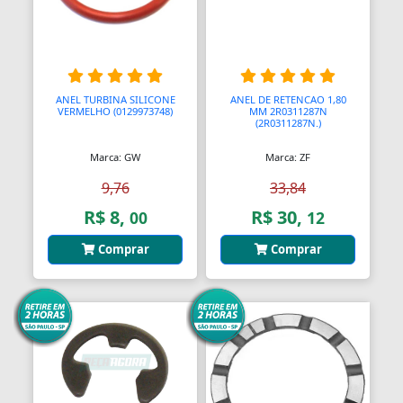
Blocos de Concreto
Blocos Ópticos
Blocágens
ANEL TURBINA SILICONE
ANEL DE RETENCAO 1,80
VERMELHO (0129973748)
MM 2R0311287N
Bobina Compressor
(2R0311287N.)
Bobinadeiras
Marca: GW
Marca: ZF
9,76
33,84
Bobinas
R$ 8,
R$ 30,
00
12
Bobinas De Ignição
Comprar
Comprar
Bobinas Impulsoras
Bobinas de Ignição
Bobinas para Máquinas
Bocais