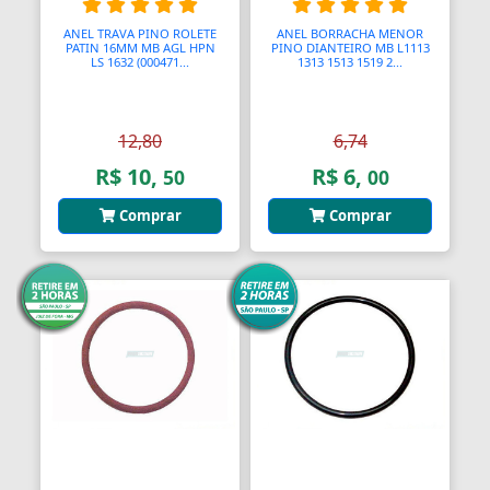
Assento Sanitário
ANEL TRAVA PINO ROLETE
ANEL BORRACHA MENOR
Assentos de Banheiras
PATIN 16MM MB AGL HPN
PINO DIANTEIRO MB L1113
LS 1632 (000471...
1313 1513 1519 2...
Automodelismo
Automáticas
12,80
6,74
R$ 10,
R$ 6,
50
00
Automóveis
Comprar
Comprar
Aventais
Aviões
Bagageiros Gradeados
Balancins
Balancins
Balanças
Balanças