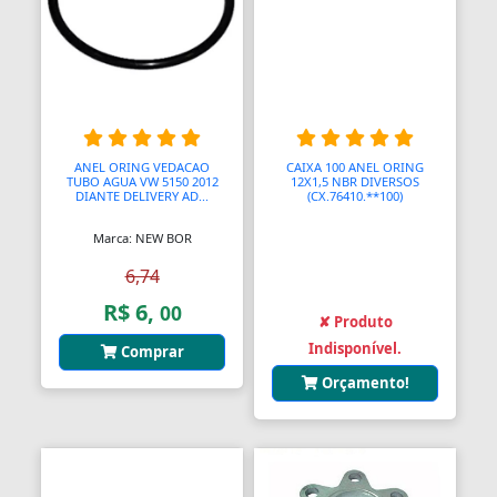
Bombas Injetoras
Bombas Submersas
Bombas de Ar Manuais
ANEL ORING VEDACAO
CAIXA 100 ANEL ORING
Bombas de Vácuo
TUBO AGUA VW 5150 2012
12X1,5 NBR DIVERSOS
DIANTE DELIVERY AD...
(CX.76410.**100)
Bonecos e Figuras de Ação
Marca: NEW BOR
Bongos
6,74
Borboletas
R$ 6,
00
✘ Produto
Indisponível.
Botijões de Gás
Comprar
Orçamento!
Botão Teto Solar
Botão Vidro Elétrico
Botãos de Espejos Laterais