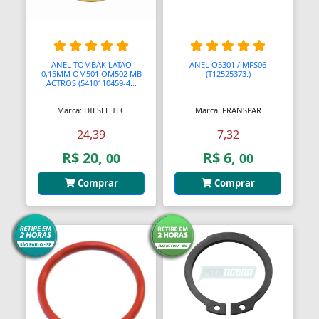
Bendix de Partida
Bicicletários
ANEL TOMBAK LATAO
ANEL O5301 / MFS06
Bicos Unidades Injetoras
0,15MM OM501 OM502 MB
(T12525373.)
ACTROS (5410110459-4...
Bicos de Mamadeira
Marca: DIESEL TEC
Marca: FRANSPAR
Bicos de Pato
24,39
7,32
R$ 20,
R$ 6,
00
00
Bielas
Comprar
Comprar
Bielas
Bieletas
Bigornas
Biscoitinhos de Bebês
Bloco Completo