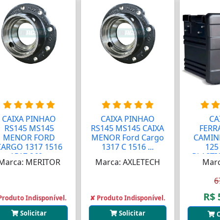
CAIXA PINHAO
CAIXA PINHAO
CA
RS145 MS145
RS145 MS145 CAIXA
FERR
MENOR FORD
MENOR Ford Cargo
CAMIN
CARGO 1317 1516
1317 C 1516 ...
125
1517 262...
PLASTI
Marca: MERITOR
Marca: AXLETECH
Marc
6
R$ 
Produto Indisponível.
✘ Produto Indisponível.
Solicitar
Solicitar
C