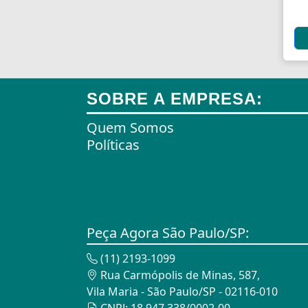
Alargadores de Pára-Lamas
Alarmes
Alarmes para Motos
Algemas
SOBRE A EMPRESA:
Algemas Policiais
Quem Somos
Alicate Hidráulico
Políticas
Almas de Para-choques
Almofadas
Almofadas
Peça Agora São Paulo/SP:
Almofadas Térmicas
(11) 2193-1099
Rua Carmópolis de Minas, 587,
Almofadas para Carimbos
Vila Maria - São Paulo/SP - 02116-010
Alças