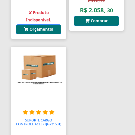
2510,12
R$ 2.058,
30
✘ Produto
Indisponível.
Comprar
Orçamento!
SUPORTE CARGO
CONTROLE ACEL (TJG721531)