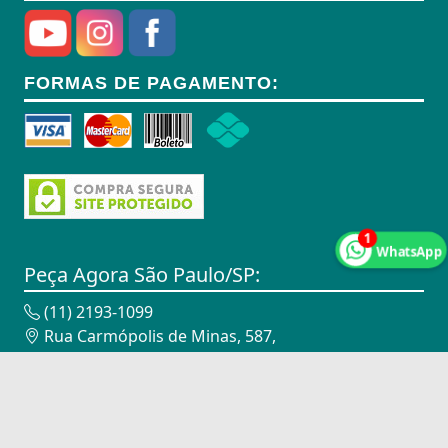
Anel Segmento
Anel de Vedação O-Ring
FORMAS DE PAGAMENTO:
Anilhas
Anilhas de Marcação
Antenas
Antenas
1
WhatsApp
Antenas de TV
Peça Agora São Paulo/SP:
Anéis
(11) 2193-1099
Rua Carmópolis de Minas, 587,
Anéis
Vila Maria - São Paulo/SP - 02116-010
CNPJ: 18.947.338/0002-00
Anéis
Peça Agora Campinas/SP:
Anéis Adaptadores