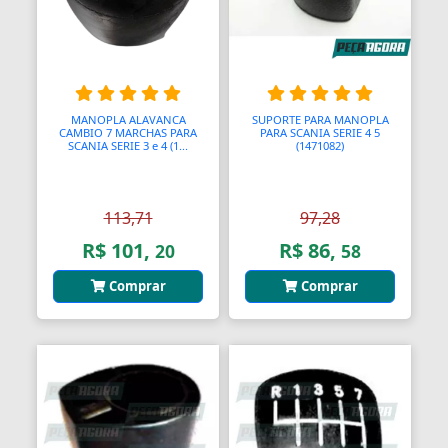
Bolas para Engates
Bolas para Rolamentos
Bolhas
MANOPLA ALAVANCA
SUPORTE PARA MANOPLA
Bolsas
CAMBIO 7 MARCHAS PARA
PARA SCANIA SERIE 4 5
SCANIA SERIE 3 e 4 (1...
(1471082)
Bolsas de Viagem
Bolsas para Ferramentas
113,71
97,28
Bomba Depressor
R$ 101,
R$ 86,
20
58
Bomba de Óleo
Comprar
Comprar
Bomba para Garrafão
Bombas
Bombas
Bombas Hidráulicas