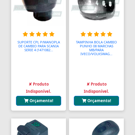
Bombas Injetoras
Bombas Submersas
Bombas de Ar Manuais
SUPORTE CPL P/MANOPLA
TAMPINHA BOLA CAMBIO
DE CAMBIO PARA SCANIA
PUNHO 08 MARCHAS
Bombas de Vácuo
SERIE 4 (1471082...
MB/PARA
IVECO/VOLKSWAG...
Bonecos e Figuras de Ação
Bongos
Borboletas
✘ Produto
✘ Produto
Indisponível.
Indisponível.
Botijões de Gás
Orçamento!
Orçamento!
Botão Teto Solar
Botão Vidro Elétrico
Botãos de Espejos Laterais