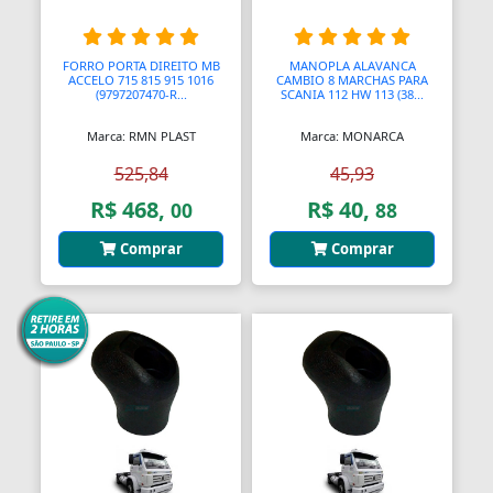
Barras
FORRO PORTA DIREITO MB
MANOPLA ALAVANCA
Barras Antipânico
ACCELO 715 815 915 1016
CAMBIO 8 MARCHAS PARA
(9797207470-R...
SCANIA 112 HW 113 (38...
Barras Axiais
Marca: RMN PLAST
Marca: MONARCA
Barras LED
525,84
45,93
R$ 468,
R$ 40,
00
88
Barras Roscadas
Comprar
Comprar
Barras de Ling
Bases
Bases Faciais
Bases para Cadeiras
Batedeiras
Batedores