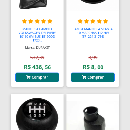
Blocos de Concreto
Blocos Ópticos
Blocágens
MANOPLA CAMBIO
TAMPA MANOPLA SCANIA
VOLKSWAGEN DELIVERY
10 MARCHAS 112 HW
10160 6M BUS 15190OD
(371224-31764)
Bobina Compressor
1723...
Marca: DURAKIT
Bobinadeiras
532,39
8,99
Bobinas
R$ 436,
R$ 8,
56
00
Bobinas De Ignição
Comprar
Comprar
Bobinas Impulsoras
Bobinas de Ignição
Bobinas para Máquinas
Bocais