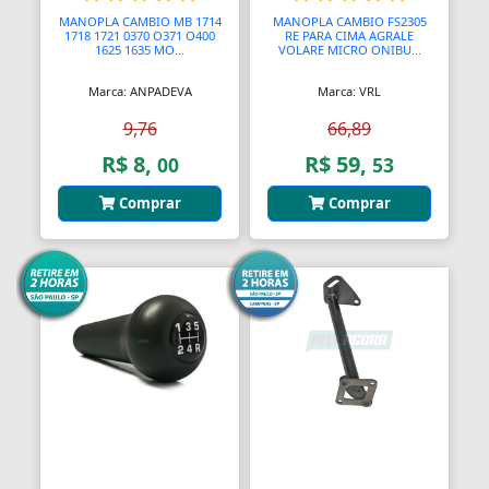
Assento Sanitário
MANOPLA CAMBIO MB 1714
MANOPLA CAMBIO FS2305
1718 1721 0370 O371 O400
RE PARA CIMA AGRALE
Assentos de Banheiras
1625 1635 MO...
VOLARE MICRO ONIBU...
Marca: ANPADEVA
Marca: VRL
Automodelismo
9,76
66,89
Automáticas
R$ 8,
R$ 59,
00
53
Automóveis
Comprar
Comprar
Aventais
Aviões
Bagageiros Gradeados
Balancins
Balancins
Balanças
Balanças