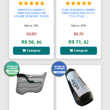
Balanças Comerciais
MANOPLA CAMBIO 5
TUBO ALAVANCA CAMBIO
MARCHAS AGRALE W8
PARA SCANIA P94 / R114 /
VOLARE V8 W8 W9 - FS4305
T114 / P124 / ...
Balanços
...
Marca: VRL
Marca: ATM
Balcões
63,89
80,70
Bancos
R$ 56,
R$ 71,
86
82
Bancos
Comprar
Comprar
Bancos de Jardim
Bandejas
Banjo
Barra De Torção
Barra Estabilizadora
Barra Haste Reação