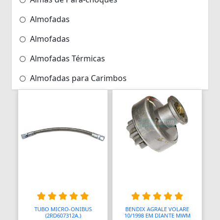
Almofadas
Almofadas
Almofadas Térmicas
Almofadas para Carimbos
Alças
Alças
Alças para Banheiro
Amperímetros
Amplificadores
Andadores
TUBO MICRO-ONIBUS
BENDIX AGRALE VOLARE
Aneis para Microblading
(2RD607312A.)
10/1998 EM DIANTE MWM