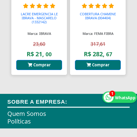
Aquecedores para Dutos de Ar
LACRE EMERGENCIA LE
COBERTURA CHAMINE
Arames
IBRAVA - MASCARELO
IBRAVA (004404)
(1332142)
Arcos
Marca: IBRAVA
Marca: FEMA FIBRA
Areia
23,60
317,61
R$ 21,
R$ 282,
Ares Comprimidos
00
67
Comprar
Comprar
Armas de Propulsão
Armações
Aros
1
WhatsApp
SOBRE A EMPRESA:
Aros
Quem Somos
Arrastes
Políticas
Arruelas
REDES SOCIAIS: