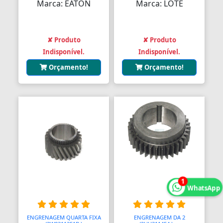
Marca: EATON
Marca: LOTE
Botões
Botões
✘ Produto
✘ Produto
Indisponível.
Indisponível.
Botões
Orçamento!
Orçamento!
Botões Industriais
Botões de Bloqueio Central
Botões de Farois de Milhas
Botões de Volante
Box para Banheiro
Braços de Limpa Para-brisas
1
WhatsApp
Bridões
Brinquedos
ENGRENAGEM QUARTA FIXA
ENGRENAGEM DA 2