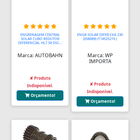
Balanças Comerciais
Balanços
ENGRENAGEM CENTRAL
ENGR.SOLAR DIFER.CXA 230
Balcões
SOLAR CUBO REDUTOR
(058089) (T14525219.)
DIFERENCIAL HL7 58 DSC...
Bancos
Marca: AUTOBAHN
Marca: WP
IMPORTA
Bancos
Bancos de Jardim
✘ Produto
✘ Produto
Indisponível.
Bandejas
Indisponível.
Orçamento!
Banjo
Orçamento!
Barra De Torção
Barra Estabilizadora
Barra Haste Reação