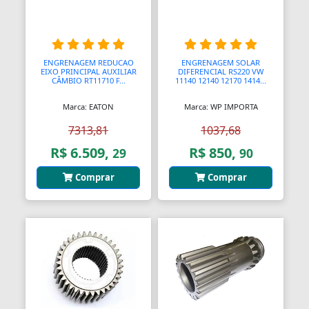
Assento Sanitário
Assentos de Banheiras
Automodelismo
ENGRENAGEM REDUCAO
ENGRENAGEM SOLAR
EIXO PRINCIPAL AUXILIAR
DIFERENCIAL RS220 VW
CÂMBIO RT11710 F...
11140 12140 12170 1414...
Automáticas
Marca: EATON
Marca: WP IMPORTA
Automóveis
7313,81
1037,68
Aventais
R$ 6.509,
R$ 850,
29
90
Aviões
Comprar
Comprar
Bagageiros Gradeados
Balancins
Balancins
Balanças
Balanças