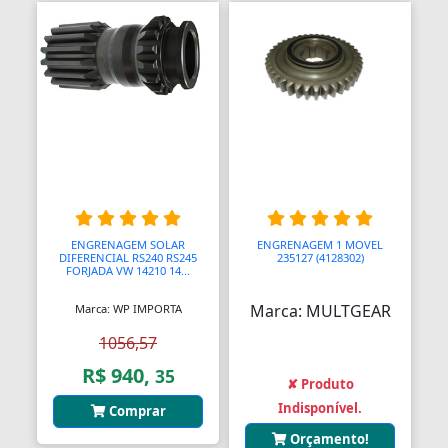
Bendix de Partida
Bicicletários
Bicos Unidades Injetoras
Bicos de Mamadeira
Bicos de Pato
Bielas
ENGRENAGEM SOLAR
ENGRENAGEM 1 MOVEL
DIFERENCIAL RS240 RS245
235127 (4128302)
Bielas
FORJADA VW 14210 14...
Bieletas
Marca: MULTGEAR
Marca: WP IMPORTA
Bigornas
1056,57
R$ 940,
35
Biscoitinhos de Bebês
✘ Produto
Indisponível.
Comprar
Bloco Completo
Orçamento!