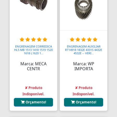
Barras
Barras Antipânico
Barras Axiais
Barras LED
ENGRENAGEM CORREDICA
ENGRENAGEM AUXILIAR
Barras Roscadas
HL5 MB 1513 1418 1519 1520
RT14918 1832E 4331S 4432E
1618 L1620 1...
4532E -- VERI...
Barras de Ling
Marca: MECA
Marca: WP
CENTR
IMPORTA
Bases
Bases Faciais
✘ Produto
✘ Produto
Bases para Cadeiras
Indisponível.
Indisponível.
Batedeiras
Orçamento!
Orçamento!
Batedores