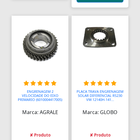
Blocos de Concreto
Blocos Ópticos
Blocágens
Bobina Compressor
Bobinadeiras
Bobinas
Bobinas De Ignição
Bobinas Impulsoras
ENGRENAGEM 2
PLACA TRAVA ENGRENAGEM
VELOCIDADE DO EIXO
SOLAR DIFERENCIAL RS230
PRIMARIO (6010004417005)
VW 12140H-141...
Bobinas de Ignição
Marca: AGRALE
Marca: GLOBO
Bobinas para Máquinas
Bocais
✘ Produto
✘ Produto