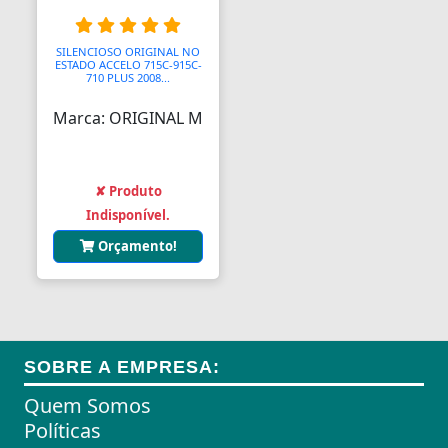
Almofadas
SILENCIOSO ORIGINAL NO
ESTADO ACCELO 715C-915C-
Almofadas
710 PLUS 2008...
Marca: ORIGINAL M
Almofadas Térmicas
Almofadas para Carimbos
✘ Produto
Alças
Indisponível.
Alças
Orçamento!
Alças para Banheiro
Amperímetros
Amplificadores
SOBRE A EMPRESA:
Andadores
Quem Somos
Políticas
Aneis para Microblading