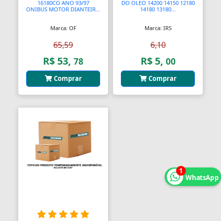
16180CO ANO 93/97
DO OLEO 14200 14150 12180
ONIBUS MOTOR DIANTEIR...
14180 13180...
Balanças Comerciais
Marca: OF
Marca: IRS
Balanços
65,59
6,10
Balcões
R$ 53,
R$ 5,
78
00
Bancos
Comprar
Comprar
Bancos
Bancos de Jardim
Bandejas
Banjo
1
Barra De Torção
WhatsApp
Barra Estabilizadora
Barra Haste Reação