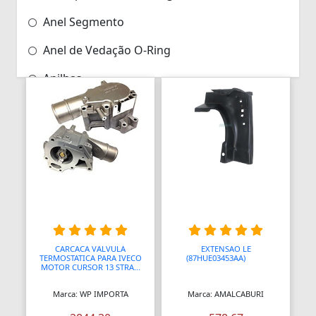
Anel Segmento
Anel de Vedação O-Ring
Anilhas
Anilhas de Marcação
Antenas
Antenas
Antenas de TV
Anéis
Anéis
CARCACA VALVULA
EXTENSAO LE
TERMOSTATICA PARA IVECO
(87HUE03453AA)
AAAA
MOTOR CURSOR 13 STRA...
Anéis
Marca: WP IMPORTA
Marca: AMALCABURI
Anéis Adaptadores