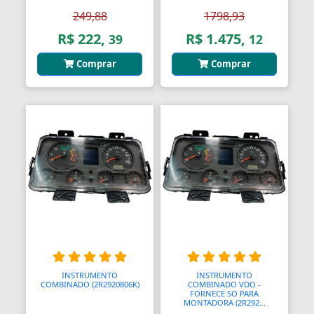
Aquecedores para Dutos de Ar
249,88
1798,93
R$ 222,
R$ 1.475,
39
12
Arames
Comprar
Comprar
Arcos
Areia
Ares Comprimidos
Armas de Propulsão
Armações
Aros
Aros
Arrastes
INSTRUMENTO
INSTRUMENTO
COMBINADO (2R2920806K)
COMBINADO VDO -
Arruelas
FORNECE SO PARA
MONTADORA (2R292...