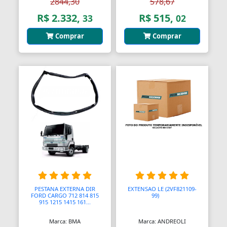
2844,30
578,67
Anéis de Retenção
R$ 2.332,
R$ 515,
33
02
Aparelhos Autónomos
Comprar
Comprar
Aparelhos de Choque
Aparelhos de Osmoses Reversa
Aplicadores de Brincos
Apoio de Cabeças
Apoios de Braço
Apoios para Pés
Apontadores
PESTANA EXTERNA DIR
EXTENSAO LE (2VF821109-
Aquecedores
FORD CARGO 712 814 815
99)
AAAA
915 1215 1415 161...
Aquecedores
Marca: BMA
Marca: ANDREOLI