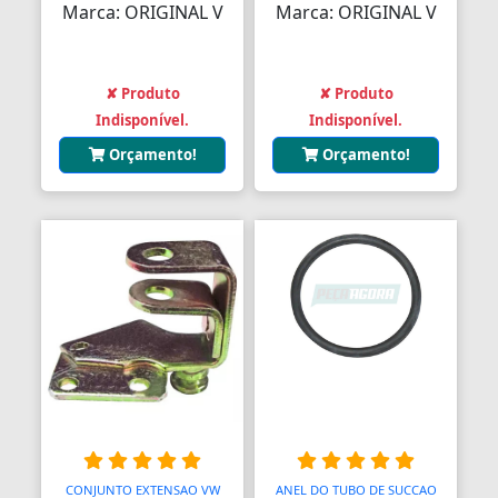
Assento Sanitário
Marca: ORIGINAL V
Marca: ORIGINAL V
Assentos de Banheiras
✘ Produto
✘ Produto
Automodelismo
Indisponível.
Indisponível.
Automáticas
Orçamento!
Orçamento!
Automóveis
Aventais
Aviões
Bagageiros Gradeados
Balancins
Balancins
Balanças
CONJUNTO EXTENSAO VW
ANEL DO TUBO DE SUCCAO
Balanças