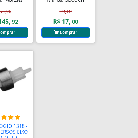
63,96
19,10
145,
R$ 17,
92
00
omprar
Comprar
OGIO 1318 -
ERSOS EIXO
NGO DO