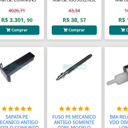
4026,71
43,34
1
R$ 3.301,
R$ 38,
R$ 
90
57
Comprar
Comprar
C
SAPATA PE
FUSO PE MECANICO
IMA REL
ECANICO ANTIGO
ANTIGO SOMENTE
VDO DIV
POIA O CONJUNTO
CONJ. MODELO
LO