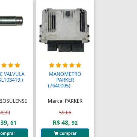
E VALVULA
MANOMETRO
SL103419.)
PARKER
(7640005)
AAAA
RIOSULENSE
Marca: PARKER
48,30
59,66
 39,
R$ 48,
61
92
omprar
Comprar