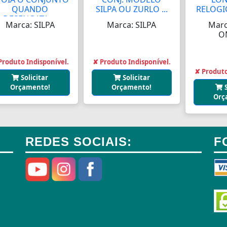
QUANDO
SILPA OU ZURLO ...
RELOGIO
DESENGATA ...
Marca: SILPA
Marca: SILPA
Marc
O
Produto Indisponível.
✘ Produto Indisponível.
✘ Produto
Solicitar
Solicitar
Orçamento!
Orçamento!
Orç
REDES SOCIAIS:
F