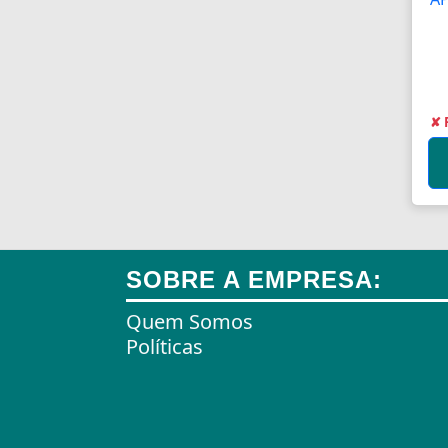
Antenas
Antenas de TV
Anéis
✘ 
Anéis
Anéis
Anéis Adaptadores
Anéis de Retenção
SOBRE A EMPRESA:
Aparelhos Autónomos
Quem Somos
Políticas
Aparelhos de Choque
Aparelhos de Osmoses
Reversa