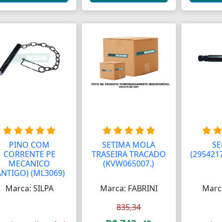
PINO COM
SETIMA MOLA
SE
CORRENTE PE
TRASEIRA TRACADO
(295421
MECANICO
(KVW065007.)
A
ANTIGO) (ML3069)
Marca: SILPA
Marca: FABRINI
Marc
835,34