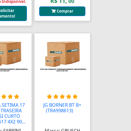
R$ 11,
00
 Indisponível.
Solicitar
Comprar
amento!
 SETIMA 17
JG BORNER BT B+
TRASEIRA
(TRA998613)
AA
SI CURTO
17 4X2 90...
: FABRINI
Marca: GBUSCH