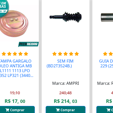
TAMPA GARGALO
SEM FIM
GUIA D
OLEO ANTIGA MB
(BD2T3524B.)
AAAAA
229 (2
L1111 1113 LPO
AAAAA
352 LP321 (3440...
Marca: AMPRI
Marca: 
19,10
240,48
R$ 17,
R$ 214,
R$
00
03
Comprar
Comprar
C