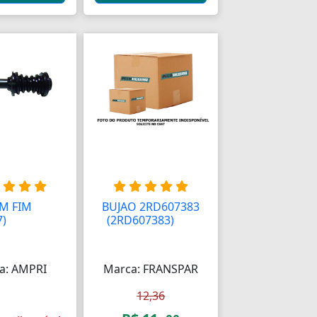
M FIM
BUJAO 2RD607383
7)
AAAAAAAA
(2RD607383)
AAA
AAAA
a: AMPRI
Marca: FRANSPAR
12,36