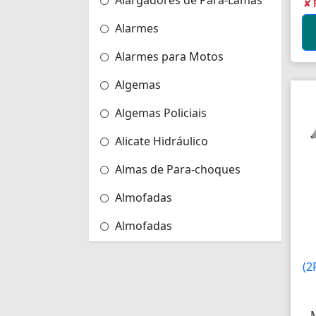
Alargadores de Pára-Lamas
✘ 
Alarmes
Alarmes para Motos
Algemas
Algemas Policiais
Alicate Hidráulico
Almas de Para-choques
Almofadas
Almofadas
Almofadas Térmicas
(2
Almofadas para Carimbos
Alças