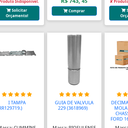
R$ 743,
45
Produto Indisponível.
✘ Produto
Solicitar
Comprar
Orçamento!
Orç
I TAMPA
GUIA DE VALVULA
DECIMA
RR129719.)
AAAAAA
229 (3618969)
A
MOLA 
AAAA
CHAS
FORD 16
Marca: CUMMINS
Marca: RIOSULENSE
Marca