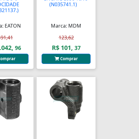
OCIDADE
(N035741.1)
AA
321137.)
a: EATON
Marca: MDM
491,41
123,62
.042,
R$ 101,
96
37
omprar
Comprar