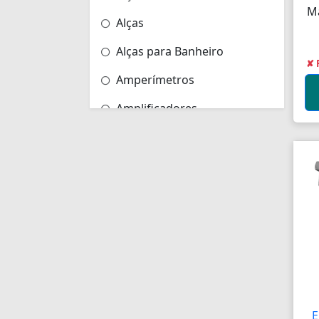
M
Alças
Alças para Banheiro
✘ 
Amperímetros
Amplificadores
Andadores
Aneis para Microblading
Anel Segmento
Anel de Vedação O-Ring
Anilhas
Anilhas de Marcação
Antenas
E