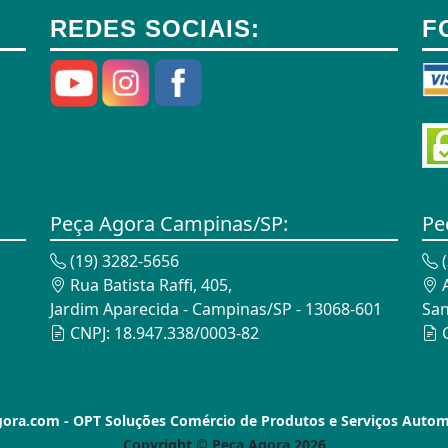
REDES SOCIAIS:
F
Peça Agora Campinas/SP:
Pe
(19) 3282-5656
(
Rua Batista Raffi, 405,
A
Jardim Aparecida - Campinas/SP - 13068-601
San
CNPJ: 18.947.338/0003-82
C
ra.com - OPT Soluções Comércio de Produtos e Serviços Auto
Copyright © Peça Agora 2026