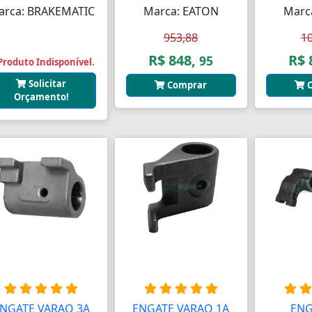
arca: BRAKEMATIC
Marca: EATON
Marc
953,88
1
R$ 848,
R$ 
95
Produto Indisponível.
Solicitar
Comprar
C
Orçamento!
NGATE VARAO 3A
ENGATE VARAO 1A
ENG