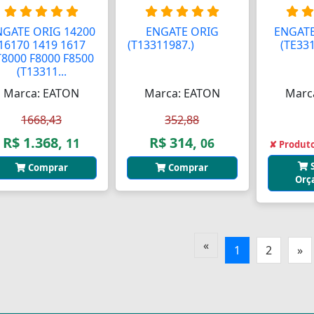
NGATE ORIG 14200
ENGATE ORIG
ENGATE
16170 1419 1617
(T13311987.)
AAAAAA
(TE33
T8000 F8000 F8500
(T13311...
Marca: EATON
Marca: EATON
Marc
1668,43
352,88
R$ 1.368,
R$ 314,
11
06
✘ Produto
Comprar
Comprar
Orç
«
1
2
»