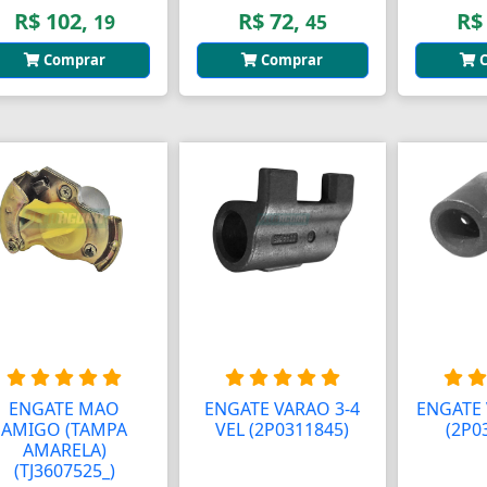
R$ 102,
R$ 72,
R$
19
45
Comprar
Comprar
C
ENGATE MAO
ENGATE VARAO 3-4
ENGATE 
AMIGO (TAMPA
VEL (2P0311845)
(2P0
AMARELA)
(TJ3607525_)