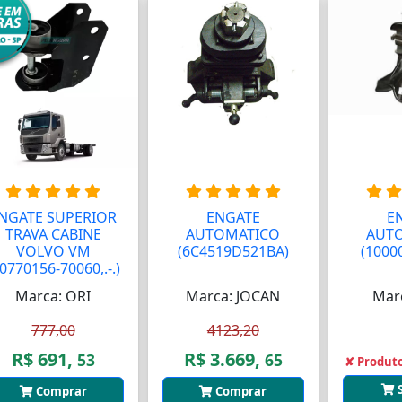
NGATE SUPERIOR
ENGATE
E
TRAVA CABINE
AUTOMATICO
AUT
VOLVO VM
(6C4519D521BA)
(1000
0770156-70060,.-.)
Marca: ORI
Marca: JOCAN
Mar
777,00
4123,20
R$ 691,
R$ 3.669,
53
65
✘ Produto
Comprar
Comprar