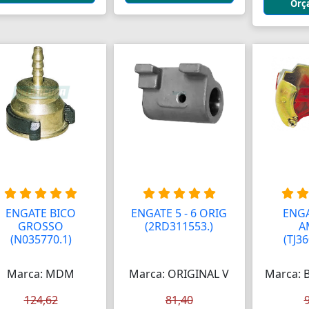
Orç
ENGATE BICO
ENGATE 5 - 6 ORIG
ENG
GROSSO
(2RD311553.)
A
(N035770.1)
(TJ36
Marca: MDM
Marca: ORIGINAL V
Marca: 
124,62
81,40