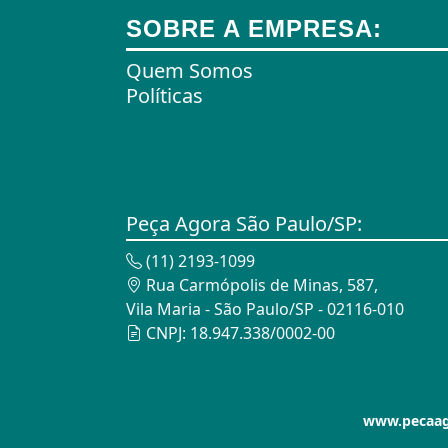
Ares Comprimidos
SOBRE A EMPRESA:
Armas de Propulsão
Quem Somos
Políticas
Armações
Aros
Aros
Arrastes
Peça Agora São Paulo/SP:
Arruelas
(11) 2193-1099
Rua Carmópolis de Minas, 587,
Assento Sanitário
Vila Maria - São Paulo/SP - 02116-010
CNPJ: 18.947.338/0002-00
Assentos de Banheiras
Automodelismo
Automáticas
www.pecaago