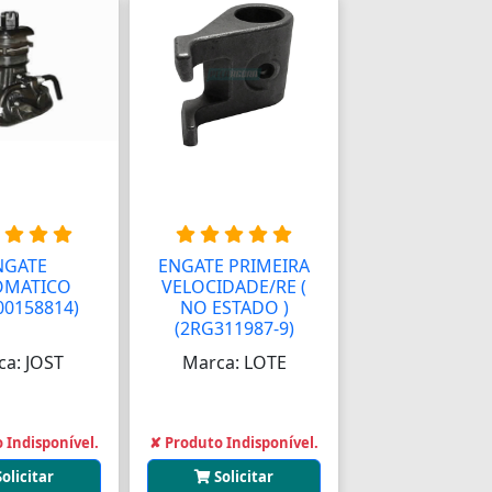
NGATE
ENGATE PRIMEIRA
OMATICO
VELOCIDADE/RE (
00158814)
NO ESTADO )
(2RG311987-9)
ca: JOST
Marca: LOTE
 Indisponível.
✘ Produto Indisponível.
Solicitar
Solicitar