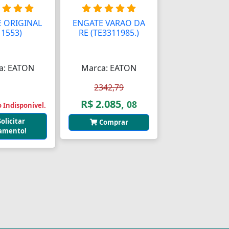
 ORIGINAL
ENGATE VARAO DA
11553)
AAA
RE (TE3311985.)
a: EATON
Marca: EATON
2342,79
R$ 2.085,
08
 Indisponível.
Solicitar
Comprar
amento!