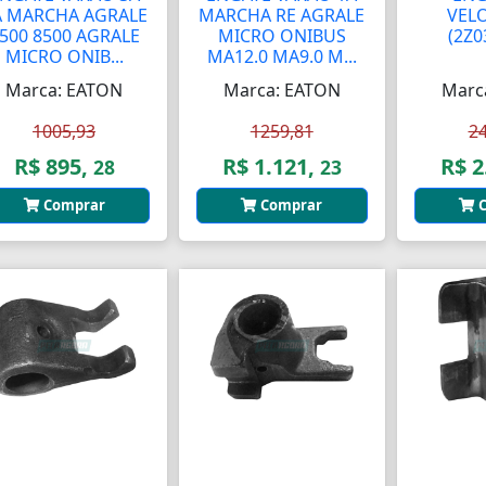
A MARCHA AGRALE
MARCHA RE AGRALE
VEL
500 8500 AGRALE
MICRO ONIBUS
(2Z0
MICRO ONIB...
MA12.0 MA9.0 M...
Marca: EATON
Marca: EATON
Marc
1005,93
1259,81
2
R$ 895,
R$ 1.121,
R$ 2
28
23
Comprar
Comprar
C