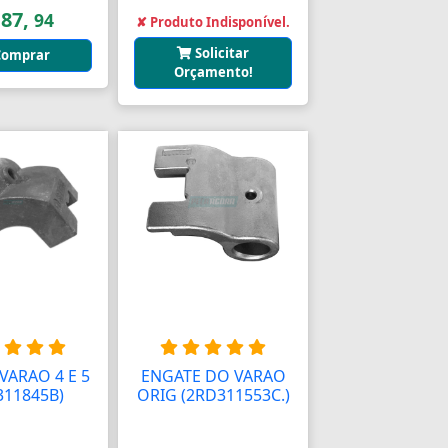
 87,
94
✘ Produto Indisponível.
Solicitar
omprar
Orçamento!
VARAO 4 E 5
ENGATE DO VARAO
311845B)
ORIG (2RD311553C.)