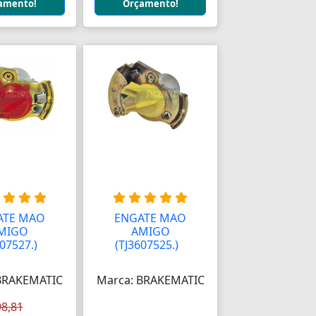
amento!
Orçamento!
ATE MAO
ENGATE MAO
MIGO
AMIGO
07527.)
A
(TJ3607525.)
A
BRAKEMATIC
Marca: BRAKEMATIC
98,81