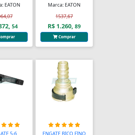
a: EATON
Marca: EATON
064,07
1537,67
872,
R$ 1.260,
54
89
omprar
Comprar
ATE 5-6
ENGATE BICO FINO