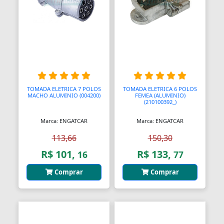
Blocos de Concreto
Blocos Ópticos
Blocágens
Bobina Compressor
Bobinadeiras
TOMADA ELETRICA 7 POLOS
TOMADA ELETRICA 6 POLOS
MACHO ALUMINIO (004200)
FEMEA (ALUMINIO)
(210100392_)
Bobinas
Marca: ENGATCAR
Marca: ENGATCAR
Bobinas De Ignição
113,66
150,30
Bobinas Impulsoras
R$ 101,
R$ 133,
16
77
Bobinas de Ignição
Comprar
Comprar
Bobinas para Máquinas
Bocais