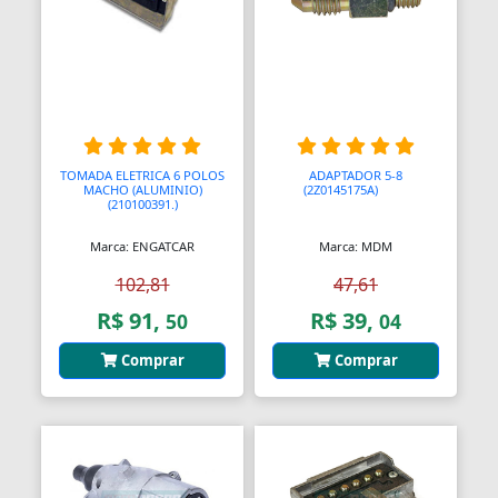
Bendix de Partida
Bicicletários
Bicos Unidades Injetoras
Bicos de Mamadeira
TOMADA ELETRICA 6 POLOS
ADAPTADOR 5-8
MACHO (ALUMINIO)
(2Z0145175A)
AAAA
Bicos de Pato
(210100391.)
Bielas
Marca: ENGATCAR
Marca: MDM
102,81
47,61
Bielas
R$ 91,
R$ 39,
50
04
Bieletas
Comprar
Comprar
Bigornas
Biscoitinhos de Bebês
Bloco Completo