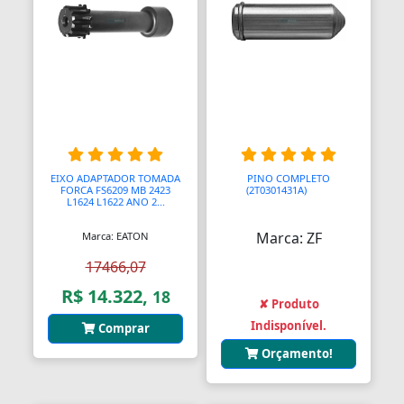
Bolas para Engates
Bolas para Rolamentos
Bolhas
Bolsas
Bolsas de Viagem
EIXO ADAPTADOR TOMADA
PINO COMPLETO
Bolsas para Ferramentas
FORCA FS6209 MB 2423
(2T0301431A)
AAAA
L1624 L1622 ANO 2...
Bomba Depressor
Marca: ZF
Marca: EATON
Bomba de Óleo
17466,07
R$ 14.322,
Bomba para Garrafão
18
✘ Produto
Indisponível.
Comprar
Bombas
Orçamento!
Bombas
Bombas Hidráulicas