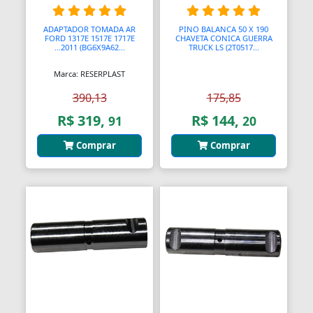
Assento Sanitário
ADAPTADOR TOMADA AR
PINO BALANCA 50 X 190
Assentos de Banheiras
FORD 1317E 1517E 1717E
CHAVETA CONICA GUERRA
...2011 (BG6X9A62...
TRUCK LS (2T0517...
Automodelismo
Marca: RESERPLAST
Automáticas
390,13
175,85
Automóveis
R$ 319,
R$ 144,
91
20
Aventais
Comprar
Comprar
Aviões
Bagageiros Gradeados
Balancins
Balancins
Balanças
Balanças