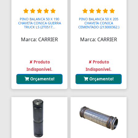
Balanças Comerciais
PINO BALANCA 50 X 190
PINO BALANCA 50 X 205
CHAVETA CONICA GUERRA
CHAVETA CONICA
Balanços
TRUCK LS (2T0517...
CEMENTADO (213000362.)
Balcões
Marca: CARRIER
Marca: CARRIER
Bancos
Bancos
✘ Produto
✘ Produto
Indisponível.
Indisponível.
Bancos de Jardim
Orçamento!
Orçamento!
Bandejas
Banjo
Barra De Torção
Barra Estabilizadora
Barra Haste Reação