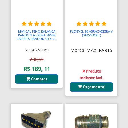
Barras
Barras Antipânico
Barras Axiais
MANCAL PINO BALANCA
FLEXIVEL 90 ABRACADEIRA V
RANDON ALGEMA 50MM
(0105100001)
CARRETA RANDON 93 X 7...
Barras LED
Marca: MAXI PARTS
Marca: CARRIER
Barras Roscadas
230,62
Barras de Ling
R$ 189,
11
✘ Produto
Bases
Indisponível.
Comprar
Orçamento!
Bases Faciais
Bases para Cadeiras
Batedeiras
Batedores