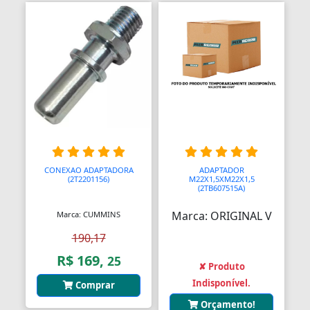
Bombas Injetoras
Bombas Submersas
Bombas de Ar Manuais
Bombas de Vácuo
Bonecos e Figuras de Ação
Bongos
CONEXAO ADAPTADORA
ADAPTADOR
(2T2201156)
M22X1,5XM22X1,5
(2TB607515A)
Borboletas
Marca: ORIGINAL V
Marca: CUMMINS
Botijões de Gás
190,17
Botão Teto Solar
R$ 169,
25
✘ Produto
Botão Vidro Elétrico
Indisponível.
Comprar
Botãos de Espejos Laterais
Orçamento!