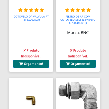
Balanças Comerciais
COTOVELO DA VALVULA RT
FILTRO DE AR COM
Balanços
(BF5X70050A)
COTOVELO SEM ELEMENTO
(3760903301|)
Balcões
Marca: BNC
Bancos
Bancos
✘ Produto
✘ Produto
Indisponível.
Indisponível.
Bancos de Jardim
Orçamento!
Orçamento!
Bandejas
Banjo
Barra De Torção
Barra Estabilizadora
Barra Haste Reação