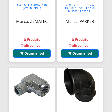
Assento Sanitário
COTOVELO 90NG12 T8
COTOVELO T8 1/4 VW
(2VC608719B.)
13.180E 15.180E 17.250E
Assentos de Banheiras
24.250E 19.320E 2...
Marca: ZEMATEC
Marca: PARKER
Automodelismo
Automáticas
✘ Produto
✘ Produto
Automóveis
Indisponível.
Indisponível.
Aventais
Orçamento!
Orçamento!
Aviões
Bagageiros Gradeados
Balancins
Balancins
Balanças
Balanças