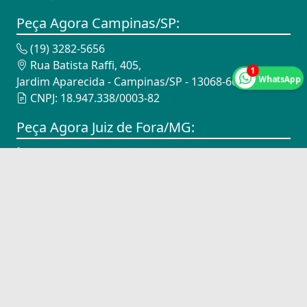
Peça Agora Campinas/SP:
(19) 3282-5656
Rua Batista Raffi, 405,
1
WhatsApp
Jardim Aparecida - Campinas/SP - 13068-601
CNPJ: 18.947.338/0003-82
Peça Agora Juiz de Fora/MG:
(32) 3015-0023
Avenida Brasil, 5550,
Santa Terezinha - Juiz de Fora/MG - 36045-475
CNPJ: 18.947.338/0001-10
www.pecaagora.com - OPT Soluções Comércio de Produtos e
Serviços Automotivos LTDA
Copyright © Peça Agora 2026