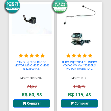
CANO INJETOR BLOCO
TUBO INJETOR 4 CILINDRO
MOTOR MB OM352 OM366
VOLVO VM VW 17240BUS
(3521800143.)
MOTOR TRASEIRO ...
Marca: ORIGINAL
Marca: ICOL
74,37
140,79
R$ 60,
R$ 115,
98
45
Comprar
Comprar