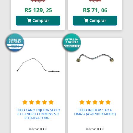
145,22
79,84
R$ 129,
R$ 71,
25
06
Comprar
Comprar
TUBO CANO INJETOR SEXTO
TUBO INJETOR 1 AO 6
6 CILINDRO CUMMINS 5.9
OM457 (4570701033-09031)
ROTATIVA FORD...
Marca: ICOL
Marca: ICOL