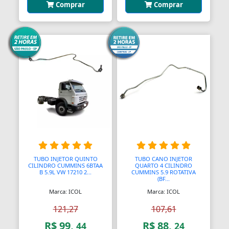
Comprar
Comprar
TUBO INJETOR QUINTO
TUBO CANO INJETOR
CILINDRO CUMMINS 6BTAA
QUARTO 4 CILINDRO
B 5.9L VW 17210 2...
CUMMINS 5.9 ROTATIVA
(BF...
Marca: ICOL
Marca: ICOL
121,27
107,61
R$ 99,
R$ 88,
44
24