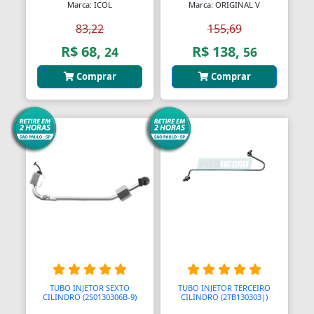
Marca: ICOL
Marca: ORIGINAL V
83,22
155,69
R$ 68,
R$ 138,
24
56
Comprar
Comprar
TUBO INJETOR SEXTO
TUBO INJETOR TERCEIRO
CILINDRO (2S0130306B-9)
CILINDRO (2TB130303|)