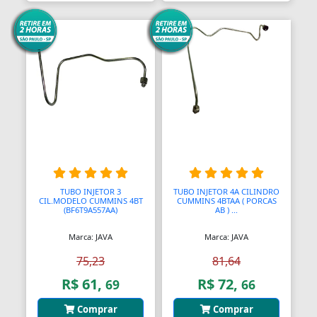
TUBO INJETOR 3
TUBO INJETOR 4A CILINDRO
CIL.MODELO CUMMINS 4BT
CUMMINS 4BTAA ( PORCAS
(BF6T9A557AA)
AB ) ...
Marca: JAVA
Marca: JAVA
75,23
81,64
R$ 61,
R$ 72,
69
66
Comprar
Comprar