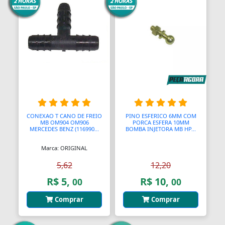
CONEXAO T CANO DE FREIO
PINO ESFERICO 6MM COM
MB OM904 OM906
PORCA ESFERA 10MM
MERCEDES BENZ (116990...
BOMBA INJETORA MB HP...
Marca: ORIGINAL
5,62
12,20
R$ 5,
R$ 10,
00
00
Comprar
Comprar