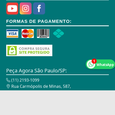
Anel Segmento
Anel de Vedação O-Ring
FORMAS DE PAGAMENTO:
Anilhas
Anilhas de Marcação
Antenas
Antenas
1
WhatsApp
Antenas de TV
Peça Agora São Paulo/SP:
Anéis
(11) 2193-1099
Rua Carmópolis de Minas, 587,
Anéis
Vila Maria - São Paulo/SP - 02116-010
CNPJ: 18.947.338/0002-00
Anéis
Peça Agora Campinas/SP:
Anéis Adaptadores