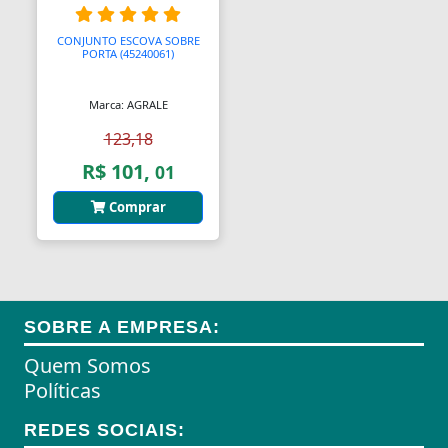
Almofadas
CONJUNTO ESCOVA SOBRE
PORTA (45240061)
Almofadas
Marca: AGRALE
Almofadas Térmicas
123,18
Almofadas para Carimbos
R$ 101,
01
Alças
Comprar
Alças
Alças para Banheiro
Amperímetros
SOBRE A EMPRESA:
Amplificadores
Quem Somos
Políticas
Andadores
REDES SOCIAIS:
Aneis para Microblading