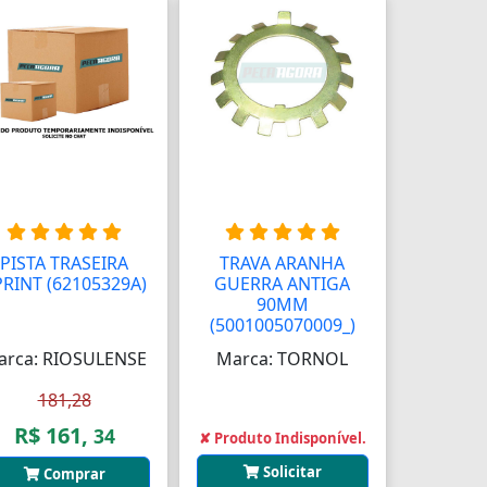
PISTA TRASEIRA
TRAVA ARANHA
PRINT (62105329A)
GUERRA ANTIGA
90MM
(5001005070009_)
arca: RIOSULENSE
Marca: TORNOL
181,28
R$ 161,
34
✘ Produto Indisponível.
Solicitar
Comprar