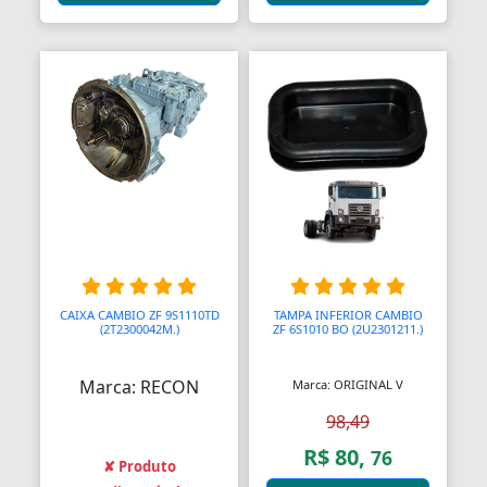
Blocos de Concreto
Blocos Ópticos
Blocágens
Bobina Compressor
Bobinadeiras
Bobinas
Bobinas De Ignição
CAIXA CAMBIO ZF 9S1110TD
TAMPA INFERIOR CAMBIO
Bobinas Impulsoras
(2T2300042M.)
ZF 6S1010 BO (2U2301211.)
Bobinas de Ignição
Marca: RECON
Marca: ORIGINAL V
Bobinas para Máquinas
98,49
Bocais
R$ 80,
76
✘ Produto