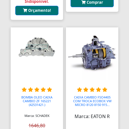
Bolas para Engates
Indisponível.
Comprar
Orçamento!
Bolas para Rolamentos
Bolhas
Bolsas
Bolsas de Viagem
Bolsas para Ferramentas
Bomba Depressor
Bomba de Óleo
Bomba para Garrafão
BOMBA OLEO CAIXA
CAIXA CAMBIO FSO4405
CAMBIO ZF 16S221
COM TROCA ECOBOX VW
Bombas
(42531421.)
MICRO 8120 8150 915...
Marca: EATON R
Marca: SCHADEK
Bombas
1646,80
Bombas Hidráulicas