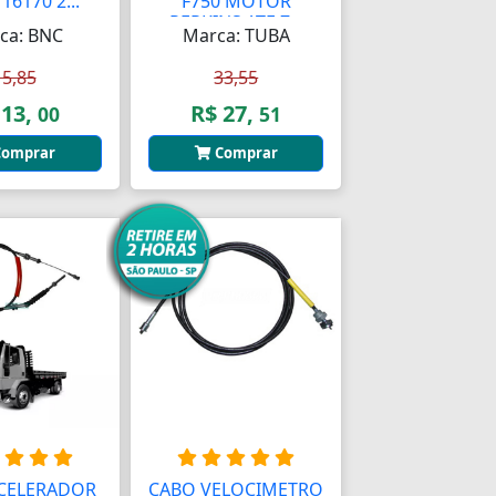
16170 2...
F750 MOTOR
PERKINS ATE 7...
ca: BNC
Marca: TUBA
15,85
33,55
 13,
R$ 27,
00
51
omprar
Comprar
CELERADOR
CABO VELOCIMETRO