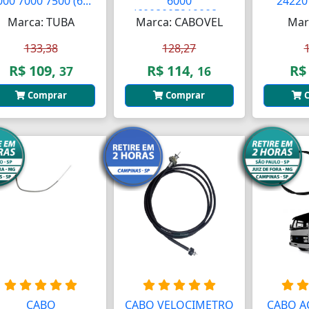
000 7000 7500 (6...
6000
24220 
(6008005219008...
Marca: TUBA
Marca: CABOVEL
Mar
133,38
128,27
R$ 109,
R$ 114,
R$
37
16
Comprar
Comprar
C
CABO
CABO VELOCIMETRO
CABO A