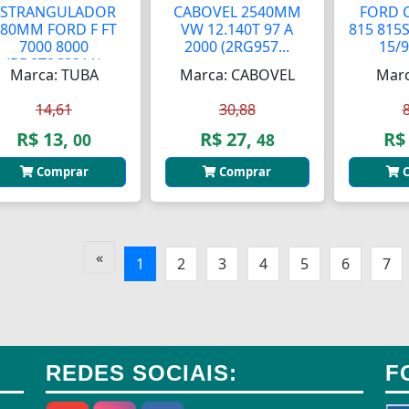
ESTRANGULADOR
CABOVEL 2540MM
FORD 
80MM FORD F FT
VW 12.140T 97 A
815 815
7000 8000
2000 (2RG957...
15/9
(BD8T9C331A)
Marca: TUBA
Marca: CABOVEL
Marc
14,61
30,88
R$ 13,
R$ 27,
R$
00
48
Comprar
Comprar
C
«
1
2
3
4
5
6
7
REDES SOCIAIS:
F