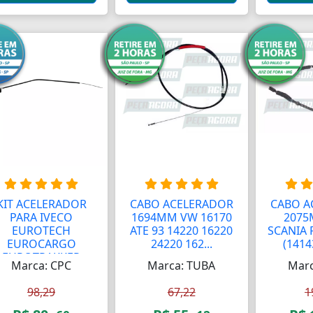
KIT ACELERADOR
CABO ACELERADOR
CABO A
PARA IVECO
1694MM VW 16170
2075
EUROTECH
ATE 93 14220 16220
SCANIA 
EUROCARGO
24220 162...
(1414
EUROTRAKKER
Marca: CPC
Marca: TUBA
Marc
POW...
98,29
67,22
1