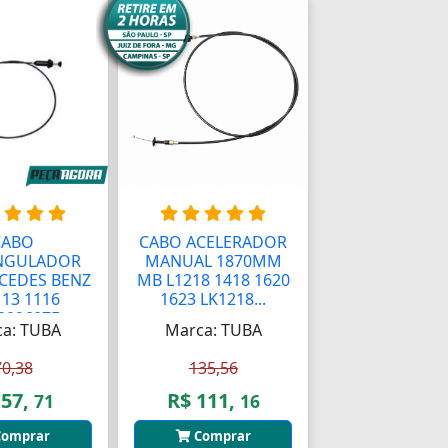
CABO
CABO ACELERADOR
NGULADOR
MANUAL 1870MM
CEDES BENZ
MB L1218 1418 1620
13 1116
1623 LK1218...
009607F...
a: TUBA
Marca: TUBA
70,38
135,56
 57,
R$ 111,
71
16
omprar
Comprar