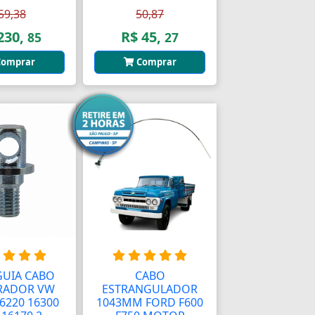
59,38
50,87
230,
R$ 45,
85
27
omprar
Comprar
GUIA CABO
CABO
RADOR VW
ESTRANGULADOR
6220 16300
1043MM FORD F600