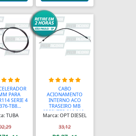
CELERADOR
CABO
MM PARA
ACIONAMENTO
R114 SERIE 4
INTERNO ACO
376-TB8...
TRASEIRO MB
SPRINTER 310 312 -
a: TUBA
Marca: OPT DIESEL
...
92,29
33,12