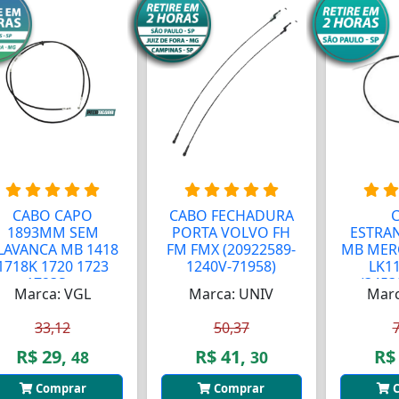
CABO CAPO
CABO FECHADURA
1893MM SEM
PORTA VOLVO FH
ESTRA
LAVANCA MB 1418
FM FMX (20922589-
MB MER
1718K 1720 1723
1240V-71958)
LK11
1723S ...
(3453
Marca: VGL
Marca: UNIV
Marc
33,12
50,37
R$ 29,
R$ 41,
R$
48
30
Comprar
Comprar
C