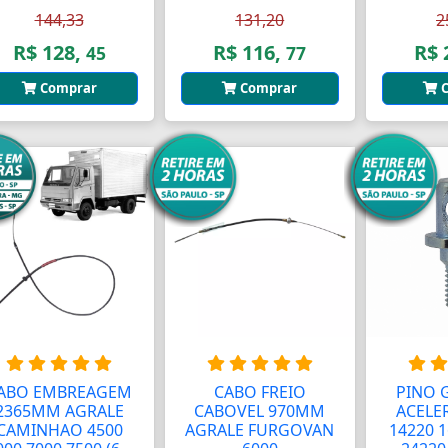
144,33
131,20
2
R$ 128,
R$ 116,
R$ 
45
77
Comprar
Comprar
C
ABO EMBREAGEM
CABO FREIO
PINO 
2365MM AGRALE
CABOVEL 970MM
ACELE
CAMINHAO 4500
AGRALE FURGOVAN
14220 1