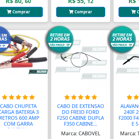
R$ 80,
R$ 55,
R$ 
60
12
Comprar
Comprar
C
CABO CHUPETA
CABO DE EXTENSAO
ALAVAN
CARGA BATERIA 3
DO FREIO FORD
240F 
METROS 600 AMP
F250 CABINE DUPLA
F2000 F4
COM GARRA
F350 CABINE...
E 5
CAMINH...
Marca: CABOVEL
Marca: