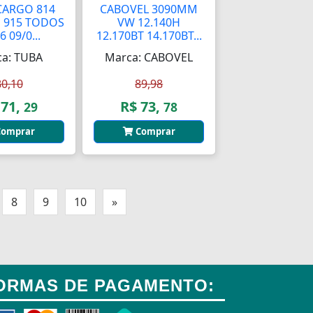
CARGO 814
CABOVEL 3090MM
S 915 TODOS
VW 12.140H
6 09/0...
12.170BT 14.170BT...
a: TUBA
Marca: CABOVEL
80,10
89,98
 71,
R$ 73,
29
78
omprar
Comprar
8
9
10
»
ORMAS DE PAGAMENTO: