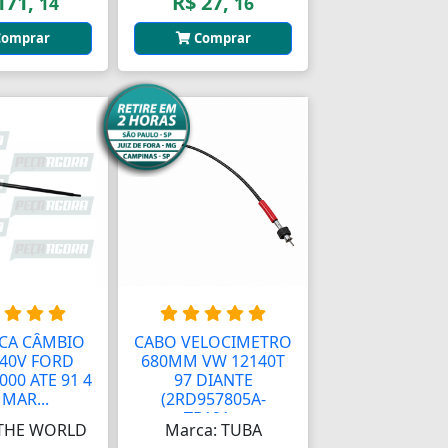
171,
R$ 27,
14
16
omprar
Comprar
CA CÂMBIO
CABO VELOCIMETRO
240V FORD
680MM VW 12140T
000 ATE 91 4
97 DIANTE
 MAR...
(2RD957805A-
TB121...
 THE WORLD
Marca: TUBA