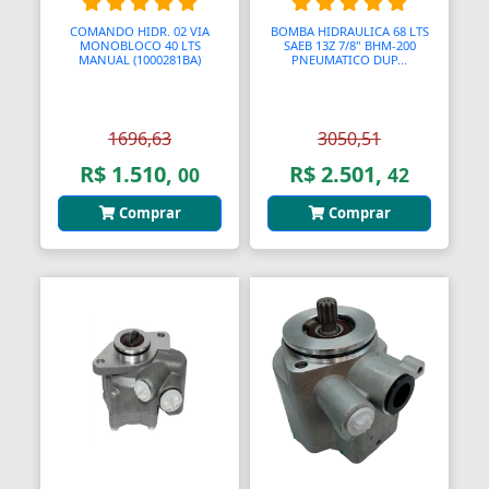
Bendix de Partida
COMANDO HIDR. 02 VIA
BOMBA HIDRAULICA 68 LTS
MONOBLOCO 40 LTS
SAEB 13Z 7/8" BHM-200
MANUAL (1000281BA)
PNEUMATICO DUP...
Bicicletários
Bicos Unidades Injetoras
1696,63
3050,51
Bicos de Mamadeira
R$ 1.510,
R$ 2.501,
00
42
Bicos de Pato
Comprar
Comprar
Bielas
Bielas
Bieletas
Bigornas
Biscoitinhos de Bebês
Bloco Completo