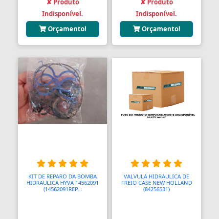
✘ Produto
✘ Produto
Aquecedores para Dutos de Ar
Indisponível.
Indisponível.
Arames
Orçamento!
Orçamento!
Arcos
Areia
Ares Comprimidos
Armas de Propulsão
Armações
Aros
Aros
KIT DE REPARO DA BOMBA
VALVULA HIDRAULICA DE
Arrastes
HIDRAULICA HYVA 14562091
FREIO CASE NEW HOLLAND
(14562091REP...
(84256531)
Arruelas