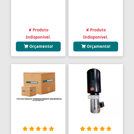
Balanças Comerciais
Balanços
✘ Produto
✘ Produto
Balcões
Indisponível.
Indisponível.
Orçamento!
Orçamento!
Bancos
Bancos
Bancos de Jardim
Bandejas
Banjo
Barra De Torção
Barra Estabilizadora
Barra Haste Reação