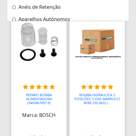
Anéis de Retenção
Aparelhos Autónomos
Aparelhos de Choque
Aparelhos de Osmoses Reversa
Aplicadores de Brincos
Apoio de Cabeças
Apoios de Braço
Apoios para Pés
REPARO BOMBA
BOMBA HIDRAULICA 3
ALIMENTADORA
POSICÕES 3 VIAS MARRUCCI
(3445867007-9)
BHM 250 6652 (...
Apontadores
Marca: BOSCH
Aquecedores
Aquecedores