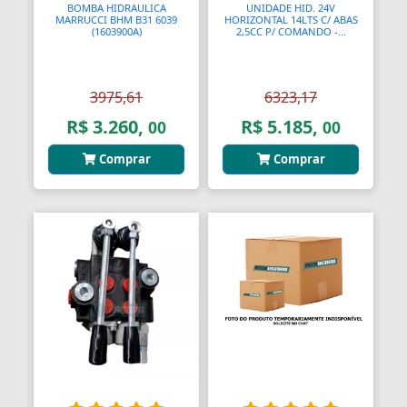
BOMBA HIDRAULICA
UNIDADE HID. 24V
MARRUCCI BHM B31 6039
HORIZONTAL 14LTS C/ ABAS
Barras
(1603900A)
2,5CC P/ COMANDO -...
Barras Antipânico
3975,61
6323,17
Barras Axiais
R$ 3.260,
R$ 5.185,
00
00
Barras LED
Comprar
Comprar
Barras Roscadas
Barras de Ling
Bases
Bases Faciais
Bases para Cadeiras
Batedeiras
Batedores