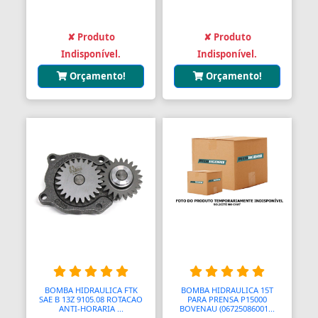
Assento Sanitário
Assentos de Banheiras
✘ Produto
✘ Produto
Indisponível.
Indisponível.
Automodelismo
Orçamento!
Orçamento!
Automáticas
Automóveis
Aventais
Aviões
Bagageiros Gradeados
Balancins
Balancins
Balanças
BOMBA HIDRAULICA FTK
BOMBA HIDRAULICA 15T
SAE B 13Z 9105.08 ROTACAO
PARA PRENSA P15000
ANTI-HORARIA ...
BOVENAU (06725086001...
Balanças