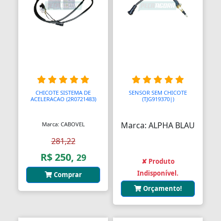
Anel Segmento
Anel de Vedação O-Ring
Anilhas
Anilhas de Marcação
CHICOTE SISTEMA DE
SENSOR SEM CHICOTE
Antenas
ACELERACAO (2R0721483)
(TJG919370|)
Antenas
Marca: ALPHA BLAU
Marca: CABOVEL
Antenas de TV
281,22
Anéis
R$ 250,
29
✘ Produto
Anéis
Indisponível.
Comprar
Orçamento!
Anéis
Anéis Adaptadores