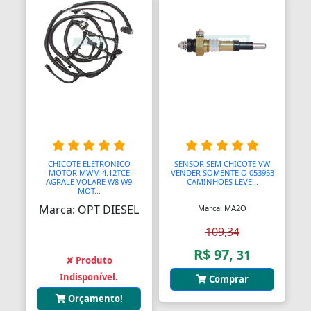
Anéis de Retenção
Aparelhos Autónomos
Aparelhos de Choque
Aparelhos de Osmoses Reversa
Aplicadores de Brincos
Apoio de Cabeças
CHICOTE ELETRONICO
SENSOR SEM CHICOTE VW
MOTOR MWM 4.12TCE
VENDER SOMENTE O 053953
Apoios de Braço
AGRALE VOLARE W8 W9
CAMINHOES LEVE...
MOT...
Marca: OPT DIESEL
Marca: MA2O
Apoios para Pés
109,34
Apontadores
R$ 97,
31
✘ Produto
Aquecedores
Indisponível.
Comprar
Aquecedores
Orçamento!