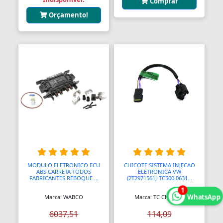
Comprar
Assento Sanitário
Orçamento!
Assentos de Banheiras
Automodelismo
Automáticas
Automóveis
Aventais
Aviões
Bagageiros Gradeados
Balancins
MODULO ELETRONICO ECU
CHICOTE SISTEMA INJECAO
ABS CARRETA TODOS
ELETRONICA VW
FABRICANTES REBOQUE ...
(2T2971561J-TC500.0631...
Balancins
1
WhatsApp
Marca: WABCO
Marca: TC CHICOTE
Balanças
6037,51
114,09
Balanças