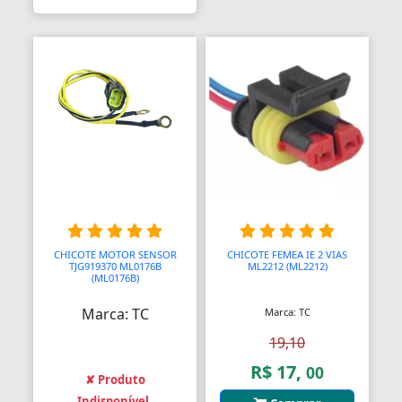
Aquecedores para Dutos de Ar
Arames
Arcos
Areia
Ares Comprimidos
Armas de Propulsão
Armações
CHICOTE MOTOR SENSOR
CHICOTE FEMEA IE 2 VIAS
Aros
TJG919370 ML0176B
ML2212 (ML2212)
(ML0176B)
Aros
Marca: TC
Marca: TC
Arrastes
19,10
R$ 17,
00
Arruelas
✘ Produto
Indisponível.