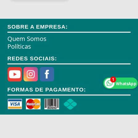
Anéis de Retenção
Aparelhos Autónomos
SOBRE A EMPRESA:
Aparelhos de Choque
Quem Somos
Aparelhos de Osmoses Reversa
Políticas
Aplicadores de Brincos
REDES SOCIAIS:
Apoio de Cabeças
1
Apoios de Braço
WhatsApp
FORMAS DE PAGAMENTO:
Apoios para Pés
Apontadores
Aquecedores
Aquecedores