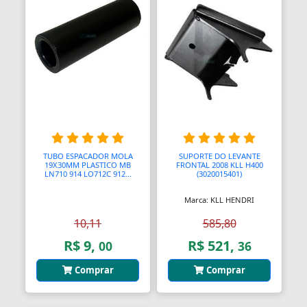
Almofadas
Almofadas
Almofadas Térmicas
Almofadas para Carimbos
Alças
TUBO ESPACADOR MOLA
SUPORTE DO LEVANTE
Alças
19X30MM PLASTICO MB
FRONTAL 2008 KLL H400
LN710 914 LO712C 912...
(3020015401)
Alças para Banheiro
Marca: KLL HENDRI
Amperímetros
10,11
585,80
R$ 9,
R$ 521,
00
36
Amplificadores
Comprar
Comprar
Andadores
Aneis para Microblading