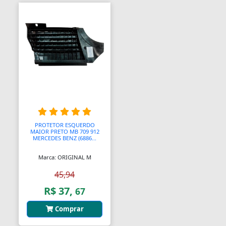
Anel Segmento
Anel de Vedação O-Ring
Anilhas
Anilhas de Marcação
Antenas
Antenas
PROTETOR ESQUERDO
MAIOR PRETO MB 709 912
Antenas de TV
MERCEDES BENZ (6886...
Anéis
Marca: ORIGINAL M
45,94
Anéis
R$ 37,
67
Anéis
Comprar
Anéis Adaptadores