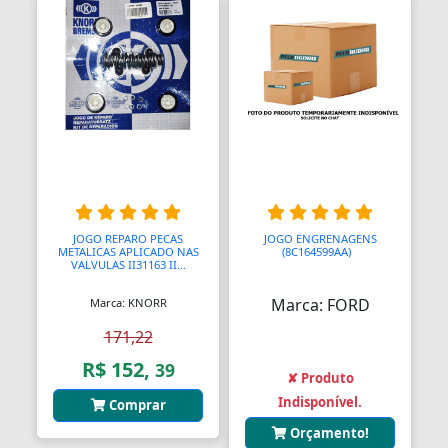
Almofadas
Almofadas
Almofadas Térmicas
Almofadas para Carimbos
Alças
Alças
JOGO REPARO PECAS
JOGO ENGRENAGENS
METALICAS APLICADO NAS
(8C164599AA)
A
VALVULAS II31163 II...
Alças para Banheiro
Marca: FORD
Marca: KNORR
Amperímetros
171,22
Amplificadores
R$ 152,
39
✘ Produto
Andadores
Indisponível.
Comprar
Orçamento!
Aneis para Microblading