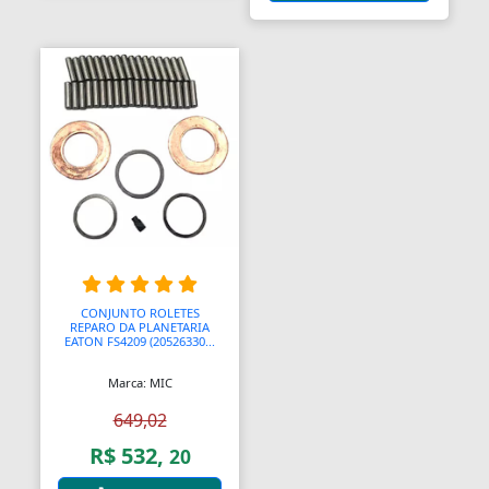
Anel Segmento
Anel de Vedação O-Ring
Anilhas
Anilhas de Marcação
Antenas
Antenas
Antenas de TV
CONJUNTO ROLETES
REPARO DA PLANETARIA
Anéis
EATON FS4209 (20526330...
Anéis
Marca: MIC
649,02
Anéis
R$ 532,
20
Anéis Adaptadores