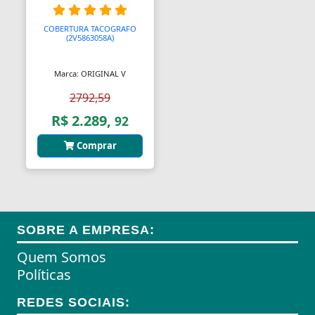
Almofadas
COBERTURA TACOGRAFO
(2V5863058A)
Almofadas
Marca: ORIGINAL V
Almofadas Térmicas
2792,59
Almofadas para Carimbos
R$ 2.289,
92
Alças
Comprar
Alças
Alças para Banheiro
Amperímetros
SOBRE A EMPRESA:
Amplificadores
Quem Somos
Políticas
Andadores
REDES SOCIAIS:
Aneis para Microblading