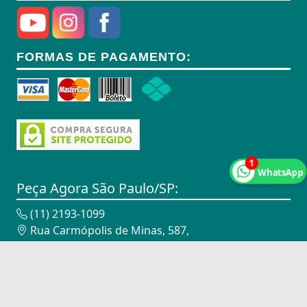
Anel Segmento
Anel de Vedação O-Ring
FORMAS DE PAGAMENTO:
Anilhas
Anilhas de Marcação
Antenas
Antenas
1
WhatsApp
Antenas de TV
Peça Agora São Paulo/SP:
Anéis
(11) 2193-1099
Rua Carmópolis de Minas, 587,
Anéis
Vila Maria - São Paulo/SP - 02116-010
CNPJ: 18.947.338/0002-00
Anéis
Peça Agora Campinas/SP:
Anéis Adaptadores