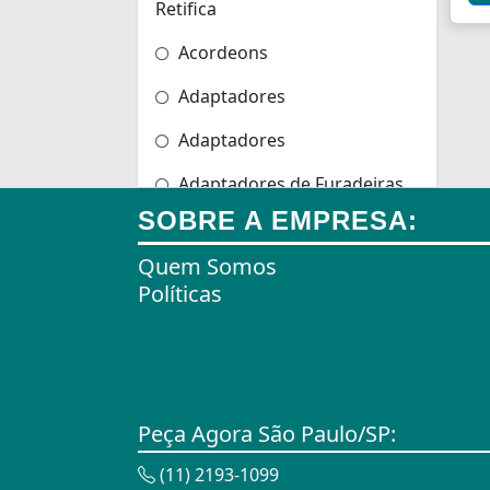
Retifica
Acordeons
Adaptadores
Adaptadores
Adaptadores de Furadeiras
SOBRE A EMPRESA:
Adaptadores de Scanners
Quem Somos
Adaptadores de Tomadas
Políticas
Adaptadores e Gateways
Agulhas
Agulhas de Bordar
Peça Agora São Paulo/SP:
Airbag
(11) 2193-1099