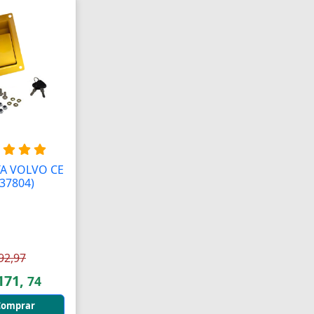
A VOLVO CE
37804)
A
92,97
171,
74
omprar