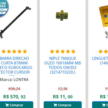
BARRA DIRECAO
NIPLE TANQUE
LINGUET
CURTA 878MM
OLEO 16X16MM MB
(146
VECO EUROCARGO
TODOS OM352
TECTOR CURSOR
(3214710220.)
STRA...
Marca: LONTRA
696,24
12,36
1
R$ 570,
R$ 11,
R$ 
92
00
Comprar
Comprar
C