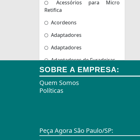
Acessórios para Micro
Retifica
Acordeons
Adaptadores
Adaptadores
Adaptadores de Furadeiras
SOBRE A EMPRESA:
Adaptadores de Scanners
Quem Somos
Adaptadores de Tomadas
Políticas
Adaptadores e Gateways
Agulhas
Agulhas de Bordar
Peça Agora São Paulo/SP:
Airbag