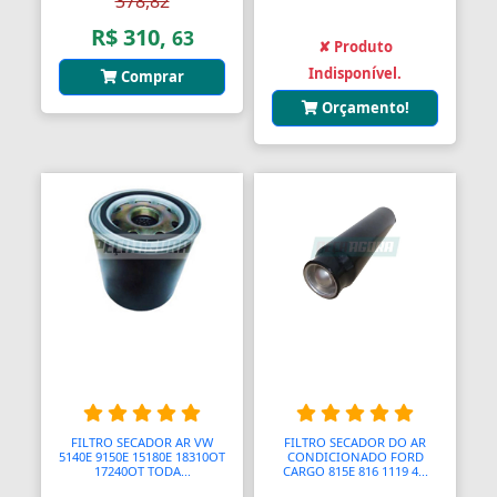
378,82
R$ 310,
63
✘ Produto
Indisponível.
Comprar
Orçamento!
FILTRO SECADOR AR VW
FILTRO SECADOR DO AR
5140E 9150E 15180E 18310OT
CONDICIONADO FORD
17240OT TODA...
CARGO 815E 816 1119 4...