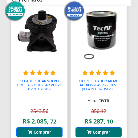
SECADOR DE AR VOLVO
FILTRO SECADOR AR MB
TIPO LA8271 8,5 BAR VOLVO
ACTROS 2045 2553 2651
FH12 NH12 B10R...
(0004293197-DSF29...
Marca: TECFIL
2543,56
350,12
R$ 2.085,
R$ 287,
72
10
Comprar
Comprar