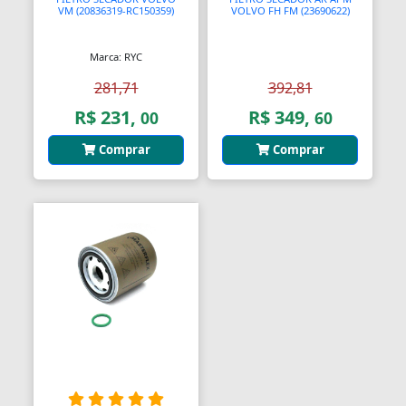
VM (20836319-RC150359)
VOLVO FH FM (23690622)
Marca: RYC
281,71
392,81
R$ 231,
R$ 349,
00
60
Comprar
Comprar