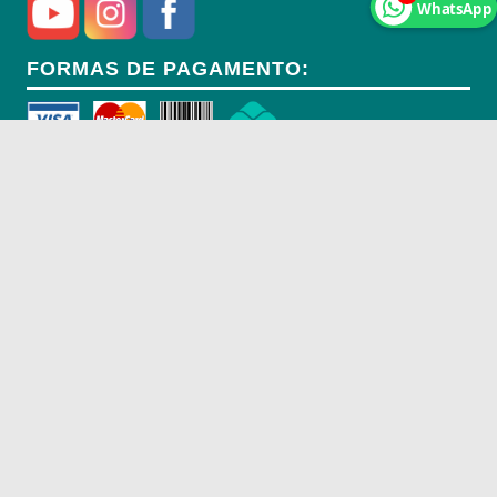
WhatsApp
FORMAS DE PAGAMENTO:
Peça Agora São Paulo/SP:
(11) 2193-1099
Rua Carmópolis de Minas, 587,
Vila Maria - São Paulo/SP - 02116-010
CNPJ: 18.947.338/0002-00
Peça Agora Campinas/SP:
(19) 3282-5656